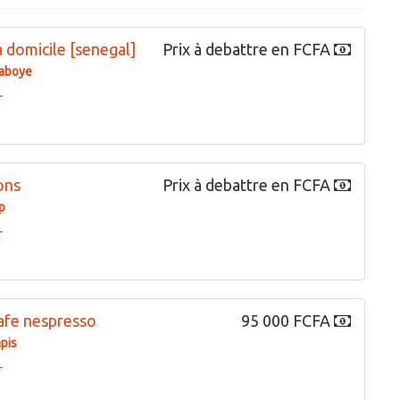
 domicile [senegal]
Prix à debattre en FCFA
aboye
r
ons
Prix à debattre en FCFA
p
r
afe nespresso
95 000 FCFA
pis
r