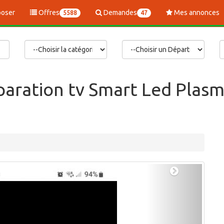
oser
Offres
Demandes
Mes annonces
5588
47
aration tv Smart Led Plasma