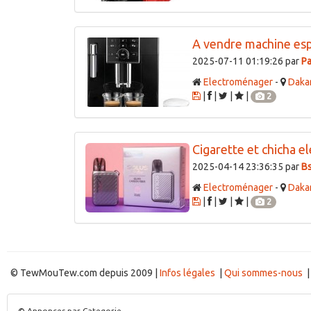
A vendre machine esp
2025-07-11 01:19:26 par
Pa
Electroménager
-
Daka
|
|
|
|
2
Cigarette et chicha el
2025-04-14 23:36:35 par
B
Electroménager
-
Daka
|
|
|
|
2
© TewMouTew.com depuis 2009 |
Infos légales
|
Qui sommes-nous
© Annonces par Categorie