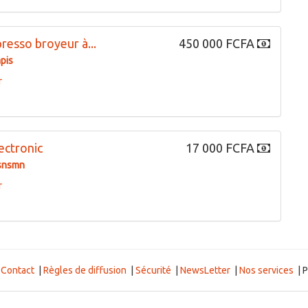
resso broyeur à...
450 000 FCFA
pis
r
ectronic
17 000 FCFA
snsmn
r
|
Contact
|
Règles de diffusion
|
Sécurité
|
NewsLetter
|
Nos services
| P