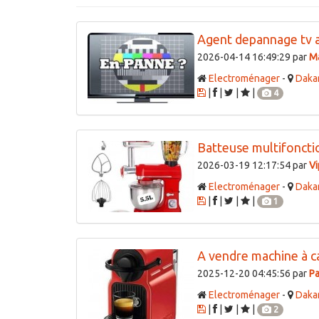
Agent depannage tv a
2026-04-14 16:49:29 par
M
Electroménager
-
Daka
|
|
|
|
4
Batteuse multifoncti
2026-03-19 12:17:54 par
Vi
Electroménager
-
Daka
|
|
|
|
1
A vendre machine à c
2025-12-20 04:45:56 par
Pa
Electroménager
-
Daka
|
|
|
|
2