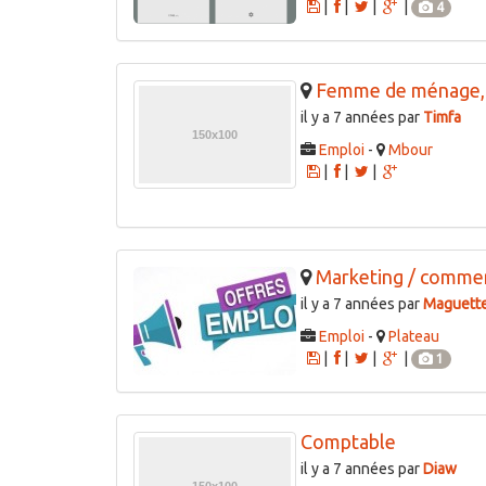
|
|
|
|
4
Femme de ménage, s
il y a 7 années par
Timfa
Emploi
-
Mbour
|
|
|
Marketing / comme
il y a 7 années par
Maguett
Emploi
-
Plateau
|
|
|
|
1
Comptable
il y a 7 années par
Diaw