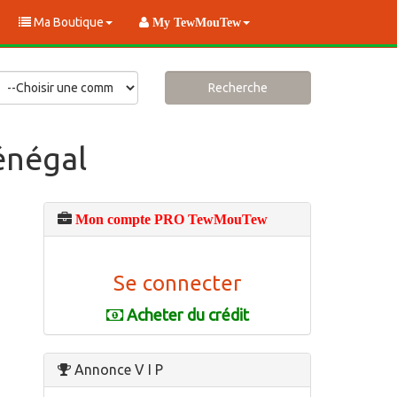
Ma Boutique
My TewMouTew
Recherche
énégal
Mon compte PRO TewMouTew
Se connecter
Acheter du crédit
Annonce V I P