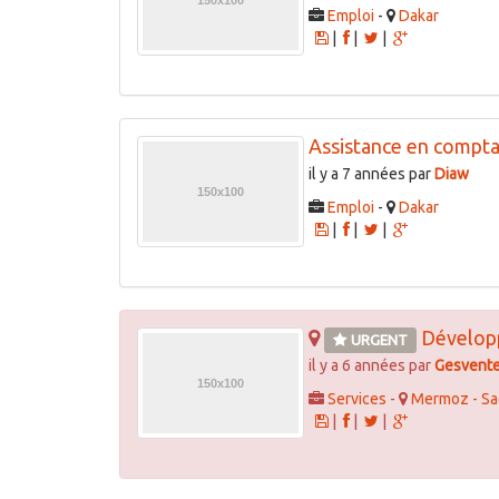
Emploi
-
Dakar
|
|
|
Assistance en compta
il y a 7 années par
Diaw
Emploi
-
Dakar
|
|
|
Développe
URGENT
il y a 6 années par
Gesvent
Services
-
Mermoz - Sa
|
|
|