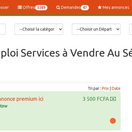
oser
Offres
Demandes
Mes annonces
5589
47
ploi Services à Vendre Au S
Tri par :
Prix
|
Date
nnonce premium ici
3 500 FCFA
tew