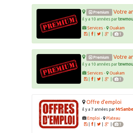
Votre a
Premium
il y a 10 années par
tewmou
Services
-
Ouakam
|
|
|
|
1
Votre a
Premium
il y a 10 années par
tewmou
Services
-
Ouakam
|
|
|
|
1
Offre d'emploi
il y a 7 années par
MrSamb
Emploi
-
Plateau
|
|
|
|
1