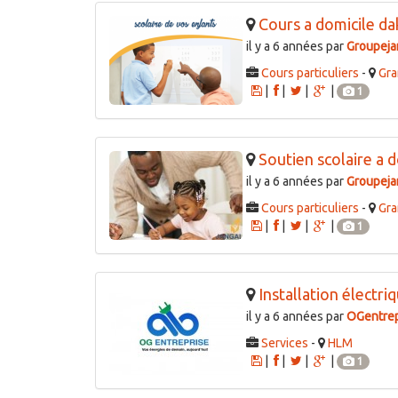
Cours a domicile da
il y a 6 années par
Groupeja
Cours particuliers
-
Gra
|
|
|
|
1
Soutien scolaire a do
il y a 6 années par
Groupeja
Cours particuliers
-
Gra
|
|
|
|
1
Installation électriq
il y a 6 années par
OGentrep
Services
-
HLM
|
|
|
|
1