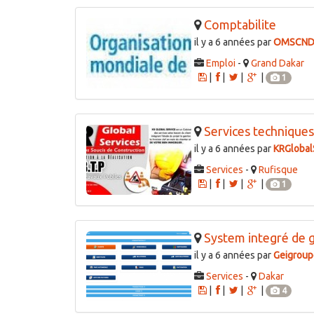
Comptabilite
il y a 6 années par
OMSCN
Emploi
-
Grand Dakar
|
|
|
|
1
Services techniques
il y a 6 années par
KRGlobal
Services
-
Rufisque
|
|
|
|
1
System integré de ge
il y a 6 années par
Geigroup
Services
-
Dakar
|
|
|
|
4