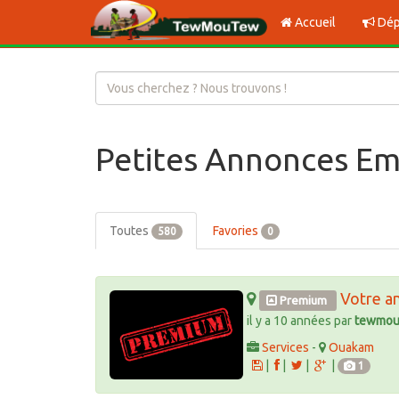
Accueil
Dép
Petites Annonces Em
Toutes
Favories
580
0
Votre a
Premium
il y a 10 années par
tewmou
Services
-
Ouakam
|
|
|
|
1