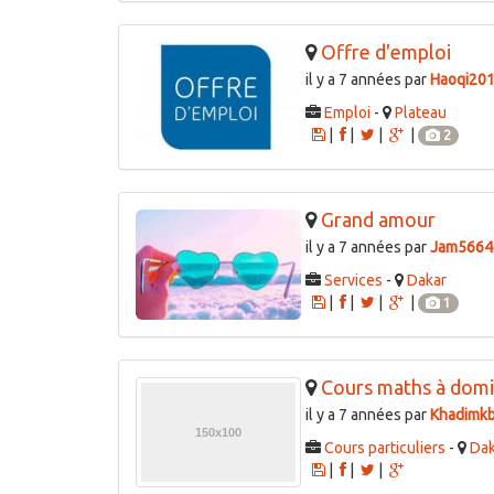
Offre d'emploi
il y a 7 années par
Haoqi20
Emploi
-
Plateau
|
|
|
|
2
Grand amour
il y a 7 années par
Jam5664
Services
-
Dakar
|
|
|
|
1
Cours maths à domi
il y a 7 années par
Khadimk
Cours particuliers
-
Dak
|
|
|