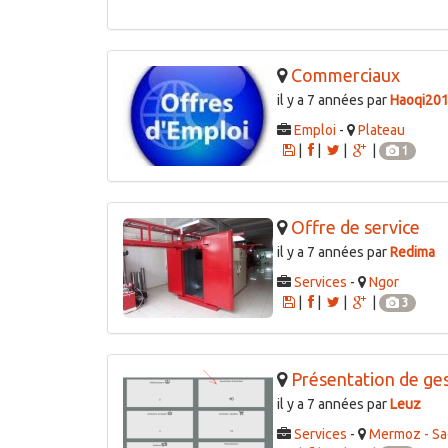
Commerciaux
il y a 7 années par
Haoqi20
Emploi
-
Plateau
|
|
|
|
1
Offre de service
il y a 7 années par
Redima
Services
-
Ngor
|
|
|
|
3
Présentation de gesv
il y a 7 années par
Leuz
Services
-
Mermoz - Sa