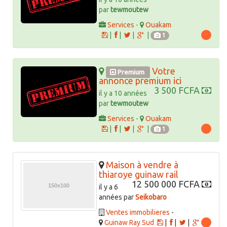
par
tewmoutew
Services
-
Ouakam
|
|
|
|
1
Votre
Premium
annonce premium ici
3 500 FCFA
il y a 10 années
par
tewmoutew
Services
-
Ouakam
|
|
|
|
1
Maison à vendre à
thiaroye guinaw rail
12 500 000 FCFA
il y a 6
années par
Seikobaro
Ventes immobilieres
-
Guinaw Ray Sud
|
|
|