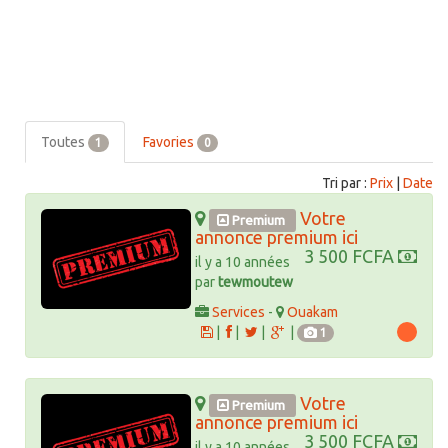
Toutes
Favories
1
0
Tri par :
Prix
|
Date
Votre
Premium
annonce premium ici
3 500 FCFA
il y a 10 années
par
tewmoutew
Services
-
Ouakam
|
|
|
|
1
Votre
Premium
annonce premium ici
3 500 FCFA
il y a 10 années