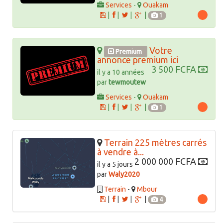
Services
-
Ouakam
|
|
|
|
1
Votre
Premium
annonce premium ici
3 500 FCFA
il y a 10 années
par
tewmoutew
Services
-
Ouakam
|
|
|
|
1
Terrain 225 mètres carrés
à vendre à...
2 000 000 FCFA
il y a 5 jours
par
Waly2020
Terrain
-
Mbour
|
|
|
|
4