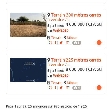
Terrain 300 mètres carrés
à vendre à...
4 000 000 FCFA
il y a 3 mois
par
Waly2020
Terrain
-
Mbour
|
|
|
|
3
Terrain 225 mètres carrés
à vendre à...
8 000 000 FCFA
il y a 3 mois
par
Waly2020
Terrain
-
Mbour
|
|
|
|
4
Page 1 sur 39, 25 annonces sur 970 au total, de 1 à 25