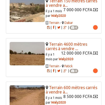
Terrain 150 mètres carrés
à vendre a...
7 000 000 FCFA
il y a 1 mois
par
Waly2020
Terrain
-
Dakar
|
|
|
|
4
Terrain 4600 mètres
carrés à vendre ...
12 000 000 FCFA
il y a 1
mois par
Waly2020
Terrain
-
Fatick
|
|
|
|
4
Terrain 600 mètres carrés
à vendre à...
8 500 000 FCFA
il y a 1 mois
par
Waly2020