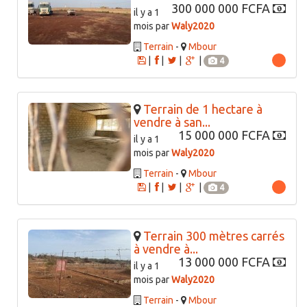
300 000 000 FCFA
il y a 1
mois par
Waly2020
Terrain
-
Mbour
|
|
|
|
4
Terrain de 1 hectare à
vendre à san...
15 000 000 FCFA
il y a 1
mois par
Waly2020
Terrain
-
Mbour
|
|
|
|
4
Terrain 300 mètres carrés
à vendre à...
13 000 000 FCFA
il y a 1
mois par
Waly2020
Terrain
-
Mbour