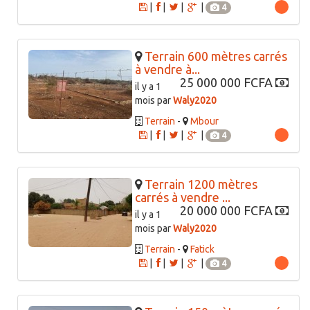
|
|
|
|
4
Terrain 600 mètres carrés
à vendre à...
25 000 000 FCFA
il y a 1
mois par
Waly2020
Terrain
-
Mbour
|
|
|
|
4
Terrain 1200 mètres
carrés à vendre ...
20 000 000 FCFA
il y a 1
mois par
Waly2020
Terrain
-
Fatick
|
|
|
|
4