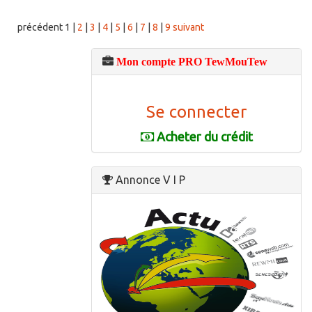
précédent
1
|
2
|
3
|
4
|
5
|
6
|
7
|
8
|
9
suivant
Mon compte PRO TewMouTew
Se connecter
Acheter du crédit
Annonce V I P