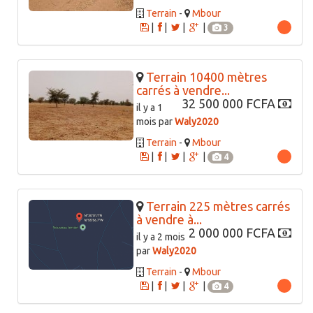
Terrain
-
Mbour
|
|
|
|
3
Terrain 10400 mètres
carrés à vendre...
32 500 000 FCFA
il y a 1
mois par
Waly2020
Terrain
-
Mbour
|
|
|
|
4
Terrain 225 mètres carrés
à vendre à...
2 000 000 FCFA
il y a 2 mois
par
Waly2020
Terrain
-
Mbour
|
|
|
|
4