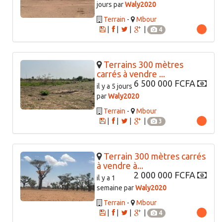
jours par
Waly2020
Terrain
-
Mbour
|
|
|
|
4
Terrains 300 mètres
carrés à vendre ...
6 500 000 FCFA
il y a 5 jours
par
Waly2020
Terrain
-
Mbour
|
|
|
|
3
Terrain 300 mètres carrés
à vendre à...
2 000 000 FCFA
il y a 1
semaine par
Waly2020
Terrain
-
Mbour
|
|
|
|
4