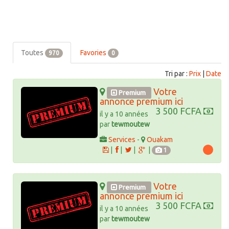
Toutes
Favories
970
0
Tri par :
Prix
|
Date
Votre
Premium
annonce premium ici
3 500 FCFA
il y a 10 années
par
tewmoutew
Services
-
Ouakam
|
|
|
|
1
Votre
Premium
annonce premium ici
3 500 FCFA
il y a 10 années
par
tewmoutew