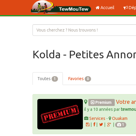
Accueil
Dép
Kolda - Petites Anno
Toutes
Favories
1
0
Votre a
Premium
il y a 10 années par
tewmou
Services
-
Ouakam
|
|
|
|
1