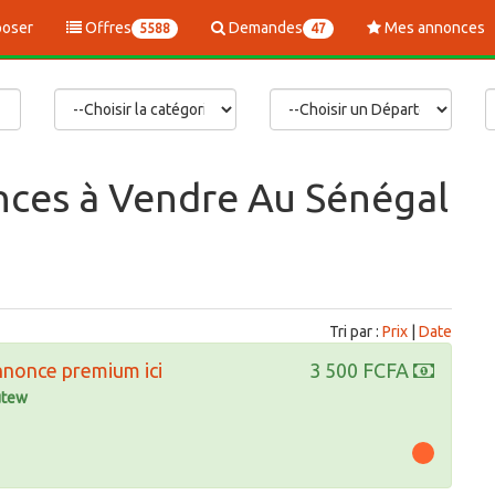
oser
Offres
Demandes
Mes annonces
5588
47
nces à Vendre Au Sénégal
Tri par :
Prix
|
Date
nnonce premium ici
3 500 FCFA
tew