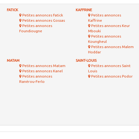
FATICK
KAFFRINE
Petites annonces Fatick
Petites annonces
Petites annonces Gossas
Kaffrine
Petites annonces
Petites annonces Keur
Foundiougne
Mbouki
Petites annonces
Koungheul
Petites annonces Malem
Hoddar
MATAM
SAINT-LOUIS
Petites annonces Matam
Petites annonces Saint
Petites annonces Kanel
Louis
Petites annonces
Petites annonces Podor
Ranérou-Ferlo