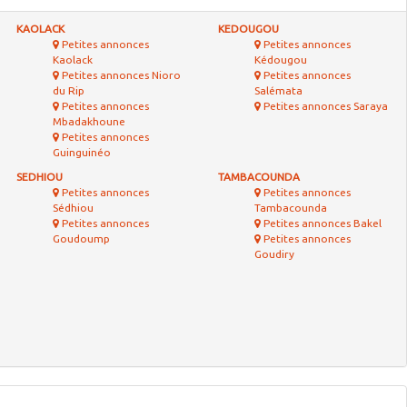
KAOLACK
KEDOUGOU
Petites annonces
Petites annonces
Kaolack
Kédougou
Petites annonces Nioro
Petites annonces
du Rip
Salémata
Petites annonces
Petites annonces Saraya
Mbadakhoune
Petites annonces
Guinguinéo
SEDHIOU
TAMBACOUNDA
Petites annonces
Petites annonces
Sédhiou
Tambacounda
Petites annonces
Petites annonces Bakel
Goudoump
Petites annonces
Goudiry