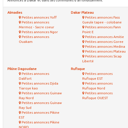
Annonces à Dakar et dans ses communes d'arrondissement
Almadies
Dakar Plateau
Petites annonces Yoff
Petites annonces Fass
Petites annonces
Gueule tapee - colobane
Mermoz - Sacre coeur
Petites annonces Fann
Petites annonces Ngor
Point E
Petites annonces
Petites annonces Amitie
Ouakam
Petites annonces Goree
Petites annonces Medina
Petites annonces Plateau
Petites annonces Sicap
Liberté
Pikine Dagoudane
Rufisque
Petites annonces
Petites annonces
Dalifort
Rufisque EST
Petites annonces Djida
Petites annonces
Tiaroye kao
Rufisque Nord
Petites annonces Guinaw
Petites annonces
Ray Nord
Rufisque OUEST
Petites annonces Guinaw
Ray Sud
Petites annonces Pikine
EST
Petites annonces Pikine
NORD