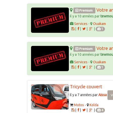
Votre a
Premium
il y a 10 années par
tewmou
Services
-
Ouakam
|
|
|
|
1
Votre a
Premium
il y a 10 années par
tewmou
Services
-
Ouakam
|
|
|
|
1
Tricycle couvert
il y a 7 années par
Aissa
V
Motos
-
Kolda
|
|
|
|
4