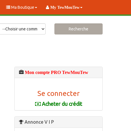
Ma Boutique
My TewMouTew
Recherche
Mon compte PRO TewMouTew
Se connecter
Acheter du crédit
Annonce V I P