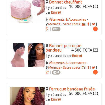
Bonnet chauffant
10 000 FCFA
il y a 2 années
par
Emira6
Vêtements & Accessoires
-
Mermoz - Sacre coeur
|
|
|
|
1
Bonnet perruque
bandeau
4 500 FCFA
il y a 2 années par
Emira6
Vêtements & Accessoires
-
Mermoz - Sacre coeur
|
|
|
|
4
Perruque bandeau frisée
50 000 FCFA
il y a 2 années
par
Emira6