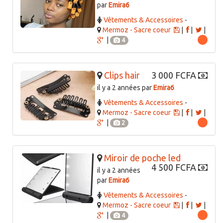
par
Emira6
Vêtements & Accessoires
-
Mermoz - Sacre coeur
|
|
|
|
4
Clips hair
3 000 FCFA
il y a 2 années par
Emira6
Vêtements & Accessoires
-
Mermoz - Sacre coeur
|
|
|
|
2
Miroir de poche led
4 500 FCFA
il y a 2 années
par
Emira6
Vêtements & Accessoires
-
Mermoz - Sacre coeur
|
|
|
|
4