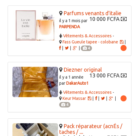
Parfums venants d'italie
10 000 FCFA
il y a 1 mois par
PARPENDA
Vêtements & Accessoires
-
Fass Gueule tapee - colobane
|
|
|
|
4
Diezner original
13 000 FCFA
il y a 1 année
par
DakarAuto1
Vêtements & Accessoires
-
Keur Massar
|
|
|
|
4
Pack réparateur (acnÉs /
taches / ...