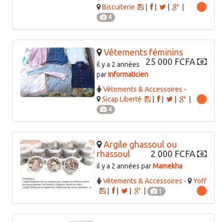
Biscuiterie
|
|
|
|
4
Vêtements féminins
25 000 FCFA
il y a 2 années
par
Informaticien
Vêtements & Accessoires
-
Sicap Liberté
|
|
|
|
4
Argile ghassoul ou
rhassoul
2 000 FCFA
il y a 2 années par
Mamekha
Vêtements & Accessoires
-
Yoff
|
|
|
|
1