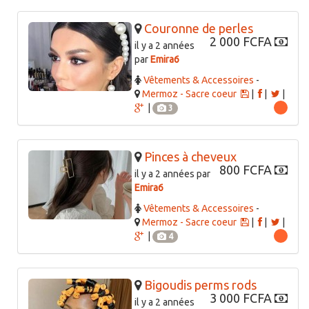
Couronne de perles
2 000 FCFA
il y a 2 années
par
Emira6
Vêtements & Accessoires
-
Mermoz - Sacre coeur
|
|
|
|
3
Pinces à cheveux
800 FCFA
il y a 2 années par
Emira6
Vêtements & Accessoires
-
Mermoz - Sacre coeur
|
|
|
|
4
Bigoudis perms rods
3 000 FCFA
il y a 2 années