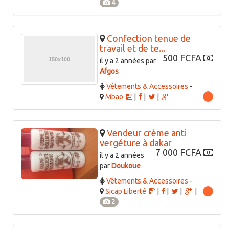
4
Confection tenue de
travail et de te...
500 FCFA
il y a 2 années par
Afgos
Vêtements & Accessoires
-
Mbao
|
|
|
Vendeur crème anti
vergéture à dakar
7 000 FCFA
il y a 2 années
par
Doukoue
Vêtements & Accessoires
-
Sicap Liberté
|
|
|
|
2