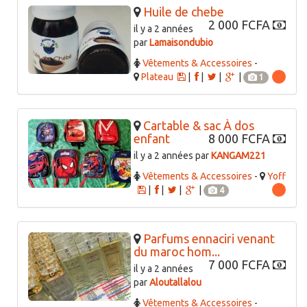
Huile de chebe
2 000 FCFA
il y a 2 années
par
Lamaisondubio
Vêtements & Accessoires
-
Plateau
|
|
|
|
1
Cartable & sac À dos
enfant
8 000 FCFA
il y a 2 années par
KANGAM221
Vêtements & Accessoires
-
Yoff
|
|
|
|
4
Parfums ennaciri venant
du maroc hom...
7 000 FCFA
il y a 2 années
par
Aloutallalou
Vêtements & Accessoires
-