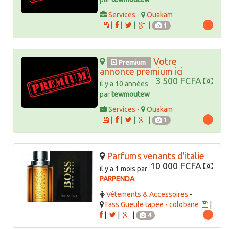
Services
-
Ouakam
|
|
|
|
1
Votre
Premium
annonce premium ici
3 500 FCFA
il y a 10 années
par
tewmoutew
Services
-
Ouakam
|
|
|
|
1
Parfums venants d'italie
10 000 FCFA
il y a 1 mois par
PARPENDA
Vêtements & Accessoires
-
Fass Gueule tapee - colobane
|
|
|
|
4