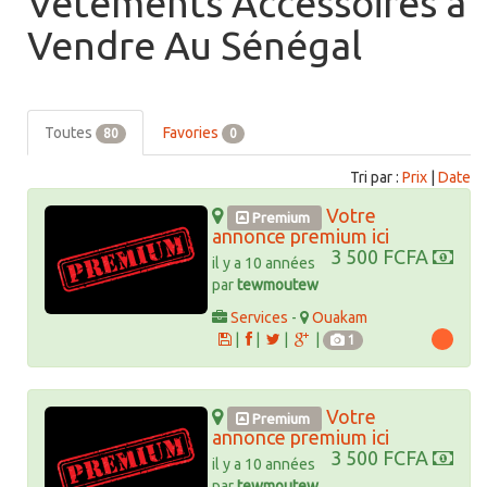
Vetements Accessoires à
Vendre Au Sénégal
Toutes
Favories
80
0
Tri par :
Prix
|
Date
Votre
Premium
annonce premium ici
3 500 FCFA
il y a 10 années
par
tewmoutew
Services
-
Ouakam
|
|
|
|
1
Votre
Premium
annonce premium ici
3 500 FCFA
il y a 10 années
par
tewmoutew