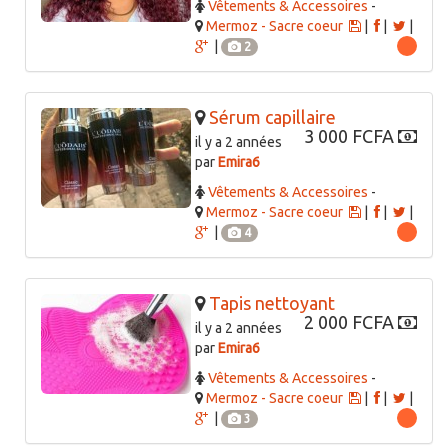
Vêtements & Accessoires
-
Mermoz - Sacre coeur
|
|
|
|
2
Sérum capillaire
3 000 FCFA
il y a 2 années
par
Emira6
Vêtements & Accessoires
-
Mermoz - Sacre coeur
|
|
|
|
4
Tapis nettoyant
2 000 FCFA
il y a 2 années
par
Emira6
Vêtements & Accessoires
-
Mermoz - Sacre coeur
|
|
|
|
3