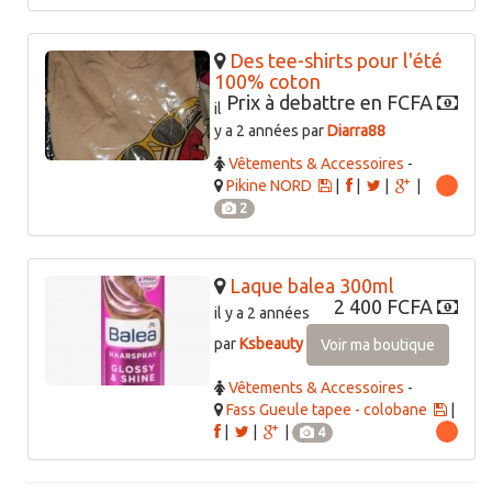
Des tee-shirts pour l'été
100% coton
Prix à debattre en FCFA
il
y a 2 années par
Diarra88
Vêtements & Accessoires
-
Pikine NORD
|
|
|
|
2
Laque balea 300ml
2 400 FCFA
il y a 2 années
par
Ksbeauty
Voir ma boutique
Vêtements & Accessoires
-
Fass Gueule tapee - colobane
|
|
|
|
4