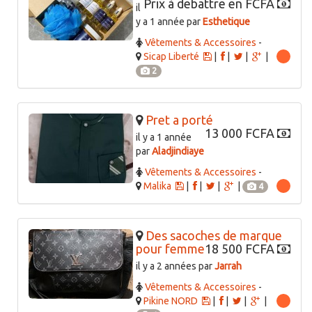
Prix à debattre en FCFA
il
y a 1 année par
Esthetique
Vêtements & Accessoires
-
Sicap Liberté
|
|
|
|
2
Pret a porté
13 000 FCFA
il y a 1 année
par
Aladjindiaye
Vêtements & Accessoires
-
Malika
|
|
|
|
4
Des sacoches de marque
pour femme
18 500 FCFA
il y a 2 années par
Jarrah
Vêtements & Accessoires
-
Pikine NORD
|
|
|
|