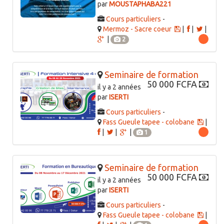
par
MOUSTAPHABA221
Cours particuliers
-
Mermoz - Sacre coeur
|
|
|
|
2
Seminaire de formation
50 000 FCFA
il y a 2 années
par
ISERTI
Cours particuliers
-
Fass Gueule tapee - colobane
|
|
|
|
1
Seminaire de formation
50 000 FCFA
il y a 2 années
par
ISERTI
Cours particuliers
-
Fass Gueule tapee - colobane
|