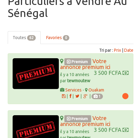
Particuliers à Vendre Au
Sénégal
Toutes
Favories
62
0
Tri par :
Prix
|
Date
Votre
Premium
annonce premium ici
3 500 FCFA
il y a 10 années
par
tewmoutew
Services
-
Ouakam
|
|
|
|
1
Votre
Premium
annonce premium ici
3 500 FCFA
il y a 10 années
par
tewmoutew