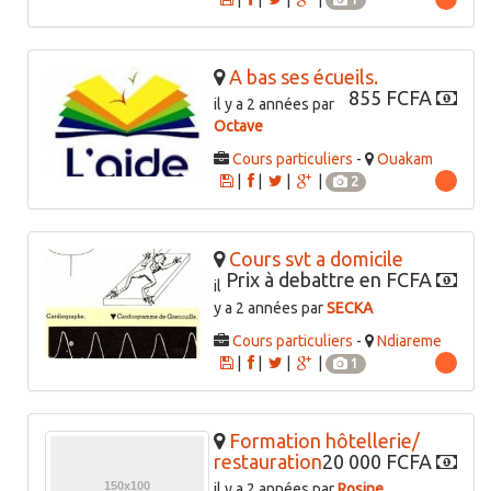
A bas ses écueils.
855 FCFA
il y a 2 années par
Octave
Cours particuliers
-
Ouakam
|
|
|
|
2
Cours svt a domicile
Prix à debattre en FCFA
il
y a 2 années par
SECKA
Cours particuliers
-
Ndiareme
|
|
|
|
1
Formation hôtellerie/
restauration
20 000 FCFA
il y a 2 années par
Rosine