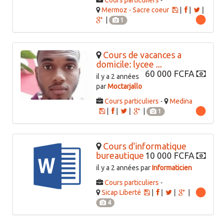
Cours particuliers
-
Mermoz - Sacre coeur
|
|
|
|
1
Cours de vacances a
domicile: lycee ...
60 000 FCFA
il y a 2 années
par
Moctarjallo
Cours particuliers
-
Medina
|
|
|
|
1
Cours d'informatique
bureautique
10 000 FCFA
il y a 2 années par
Informaticien
Cours particuliers
-
Sicap Liberté
|
|
|
|
4