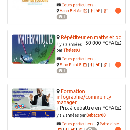
Cours particuliers
-
Hann Bel Air
|
|
|
|
1
Répétiteur en maths et pc
50 000 FCFA
il y a 2 années
par
Thales93
Cours particuliers
-
Fann Point E
|
|
|
|
1
Formation
infographie/community
manager
Prix à debattre en FCFA
il
y a 2 années par
Babacar00
Cours particuliers
-
Patte d'oie
|
|
|
|
1