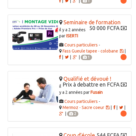
|
|
|
1
Seminaire de formation
50 000 FCFA
il y a 2 années
par
ISERTI
Cours particuliers
-
Fass Gueule tapee - colobane
|
|
|
|
1
Qualifié et dévoué !
Prix à debattre en FCFA
il
y a 2 années par
Fusain
Cours particuliers
-
Mermoz - Sacre coeur
|
|
|
|
2
Coup d’école.
544 FCFA