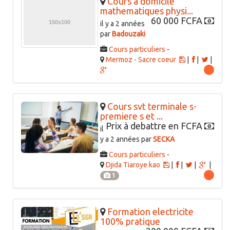
Cours a domicile
mathematiques physi...
60 000 FCFA
il y a 2 années
par
Badouzaki
Cours particuliers
-
Mermoz - Sacre coeur
|
|
|
Cours svt terminale s-
premiere s et ...
Prix à debattre en FCFA
il
y a 2 années par
SECKA
Cours particuliers
-
Djida Tiaroye kao
|
|
|
|
1
Formation electricite
100% pratique