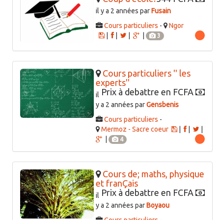
il y a 2 années par
Fusain
Cours particuliers
-
Ngor
|
|
|
|
3
Cours particuliers '' les
experts''
Prix à debattre en FCFA
il
y a 2 années par
Gensbenis
Cours particuliers
-
Mermoz - Sacre coeur
|
|
|
|
4
Cours de; maths, physique
et franÇais
Prix à debattre en FCFA
il
y a 2 années par
Boyaou