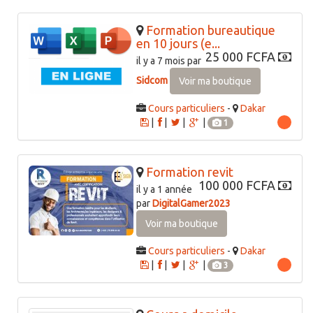
Formation bureautique
en 10 jours (e...
25 000 FCFA
il y a 7 mois par
Sidcom
Voir ma boutique
Cours particuliers
-
Dakar
|
|
|
|
1
Formation revit
100 000 FCFA
il y a 1 année
par
DigitalGamer2023
Voir ma boutique
Cours particuliers
-
Dakar
|
|
|
|
3