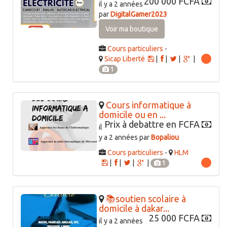
200 000 FCFA
il y a 2 années
par
DigitalGamer2023
Voir ma boutique
Cours particuliers
-
Sicap Liberté
|
|
|
|
1
Cours informatique à
domicile ou en ...
Prix à debattre en FCFA
il
y a 2 années par
Bopaliou
Cours particuliers
-
HLM
|
|
|
|
1
📚soutien scolaire à
domicile à dakar...
25 000 FCFA
il y a 2 années