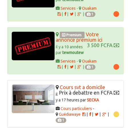
Services
-
Ouakam
|
|
|
|
1
Votre
Premium
annonce premium ici
3 500 FCFA
il y a 10 années
par
tewmoutew
Services
-
Ouakam
|
|
|
|
1
Cours svt a domicile
Prix à debattre en FCFA
il
y a 17 heures par
SECKA
Cours particuliers
-
Guédiawaye
|
|
|
|
1