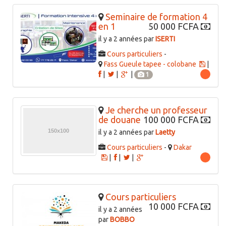
Seminaire de formation 4
en 1
50 000 FCFA
il y a 2 années par
ISERTI
Cours particuliers
-
Fass Gueule tapee - colobane
|
|
|
|
1
Je cherche un professeur
de douane
100 000 FCFA
il y a 2 années par
Laetty
Cours particuliers
-
Dakar
|
|
|
Cours particuliers
10 000 FCFA
il y a 2 années
par
BOBBO