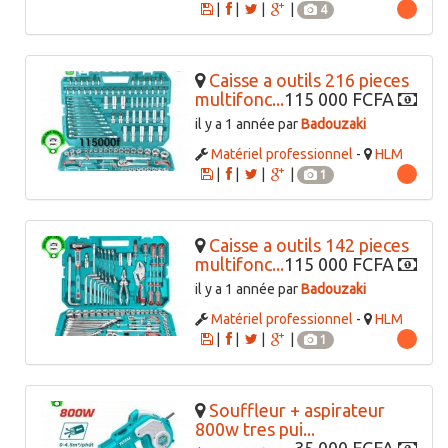
|
|
|
|
4
Caisse a outils 216 pieces
multifonc...
115 000 FCFA
il y a 1 année par
Badouzaki
Matériel professionnel
-
HLM
|
|
|
|
1
Caisse a outils 142 pieces
multifonc...
115 000 FCFA
il y a 1 année par
Badouzaki
Matériel professionnel
-
HLM
|
|
|
|
1
Souffleur + aspirateur
800w tres pui...