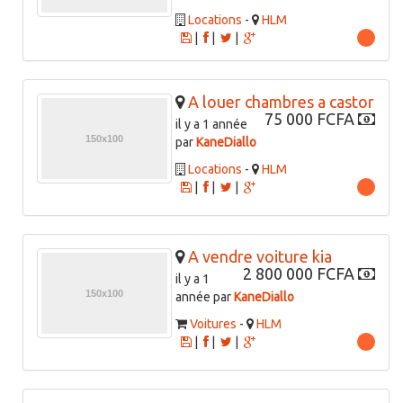
Locations
-
HLM
|
|
|
A louer chambres a castor
75 000 FCFA
il y a 1 année
par
KaneDiallo
Locations
-
HLM
|
|
|
A vendre voiture kia
2 800 000 FCFA
il y a 1
année par
KaneDiallo
Voitures
-
HLM
|
|
|