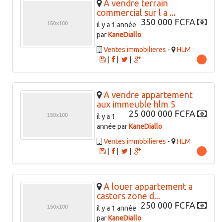
A vendre terrain
commercial sur l a ...
350 000 FCFA
il y a 1 année
par
KaneDiallo
Ventes immobilieres
-
HLM
|
|
|
A vendre appartement
aux immeuble hlm 5
25 000 000 FCFA
il y a 1
année par
KaneDiallo
Ventes immobilieres
-
HLM
|
|
|
A louer appartement a
castors zone d...
250 000 FCFA
il y a 1 année
par
KaneDiallo