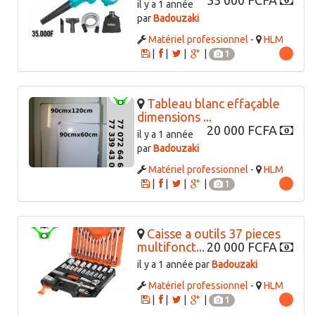
35 000 FCFA
il y a 1 année
par
Badouzaki
Matériel professionnel
-
HLM
|
|
|
|
1
Tableau blanc effaçable
dimensions ...
20 000 FCFA
il y a 1 année
par
Badouzaki
Matériel professionnel
-
HLM
|
|
|
|
1
Caisse a outils 37 pieces
multifonct...
20 000 FCFA
il y a 1 année par
Badouzaki
Matériel professionnel
-
HLM
|
|
|
|
1