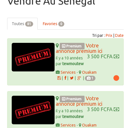
Vendre Au Sénégal
Toutes
Favories
81
0
Tri par :
Prix
|
Date
Votre
Premium
annonce premium ici
3 500 FCFA
il y a 10 années
par
tewmoutew
Services
-
Ouakam
|
|
|
|
1
Votre
Premium
annonce premium ici
3 500 FCFA
il y a 10 années
par
tewmoutew
Services
-
Ouakam