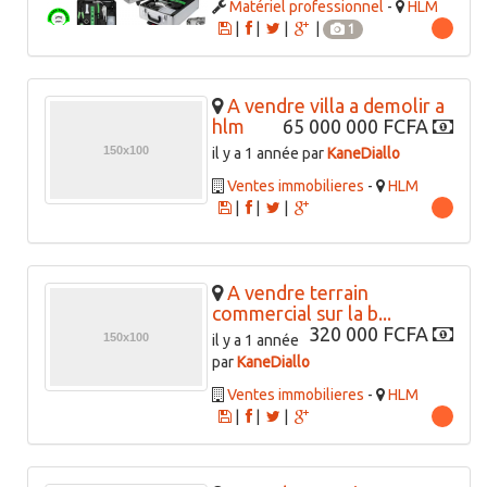
Matériel professionnel
-
HLM
|
|
|
|
1
A vendre villa a demolir a
hlm
65 000 000 FCFA
il y a 1 année par
KaneDiallo
Ventes immobilieres
-
HLM
|
|
|
A vendre terrain
commercial sur la b...
320 000 FCFA
il y a 1 année
par
KaneDiallo
Ventes immobilieres
-
HLM
|
|
|