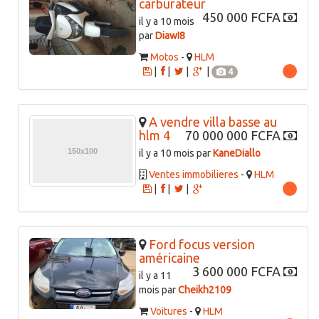
carburateur
450 000 FCFA
il y a 10 mois
par
DiawI8
Motos
-
HLM
|
|
|
|
4
A vendre villa basse au
hlm 4
70 000 000 FCFA
il y a 10 mois par
KaneDiallo
Ventes immobilieres
-
HLM
|
|
|
Ford focus version
américaine
3 600 000 FCFA
il y a 11
mois par
Cheikh2109
Voitures
-
HLM