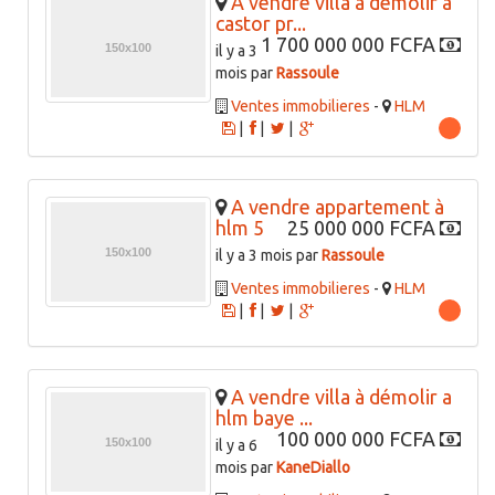
A vendre villa à démolir a
castor pr...
1 700 000 000 FCFA
il y a 3
mois par
Rassoule
Ventes immobilieres
-
HLM
|
|
|
A vendre appartement à
hlm 5
25 000 000 FCFA
il y a 3 mois par
Rassoule
Ventes immobilieres
-
HLM
|
|
|
A vendre villa à démolir a
hlm baye ...
100 000 000 FCFA
il y a 6
mois par
KaneDiallo