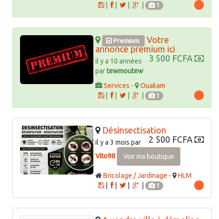
|
|
|
|
1
Votre
Premium
annonce premium ici
3 500 FCFA
il y a 10 années
par
tewmoutew
Services
-
Ouakam
|
|
|
|
1
Désinsectisation
2 500 FCFA
il y a 3 mois par
Vito98
Voir ma boutique
Bricolage / Jardinage
-
HLM
|
|
|
|
1