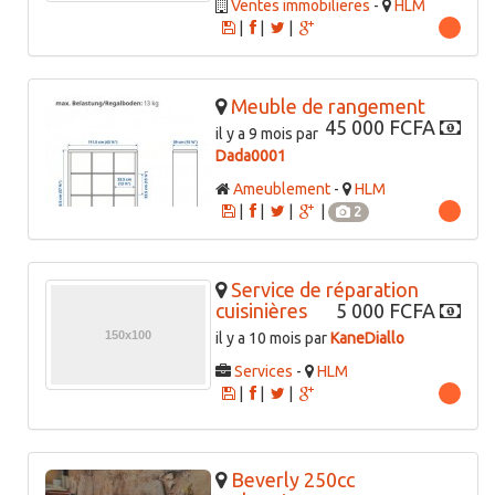
Ventes immobilieres
-
HLM
|
|
|
Meuble de rangement
45 000 FCFA
il y a 9 mois par
Dada0001
Ameublement
-
HLM
|
|
|
|
2
Service de réparation
cuisinières
5 000 FCFA
il y a 10 mois par
KaneDiallo
Services
-
HLM
|
|
|
Beverly 250cc