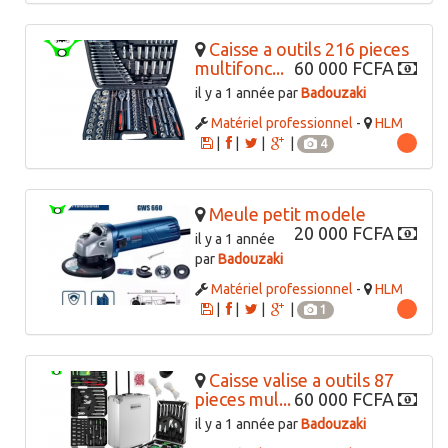
Caisse a outils 216 pieces
multifonc...
60 000 FCFA
il y a 1 année par
Badouzaki
Matériel professionnel
-
HLM
|
|
|
|
4
Meule petit modele
20 000 FCFA
il y a 1 année
par
Badouzaki
Matériel professionnel
-
HLM
|
|
|
|
1
Caisse valise a outils 87
pieces mul...
60 000 FCFA
il y a 1 année par
Badouzaki