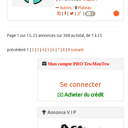
Autres
-
Plateau
|
|
|
|
1
Page 1 sur 15, 25 annonces sur 368 au total, de 1 à 25
précédent
1
|
2
|
3
|
4
|
5
|
6
|
7
|
8
|
9
suivant
Mon compte PRO TewMouTew
Se connecter
Acheter du crédit
Annonce V I P