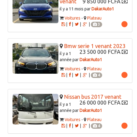
venant
9 850 000 FCFA
il y a 11 mois par
DakarAuto1
Voitures
-
Plateau
|
|
|
|
3
Bmw serie 1 venant 2023
23 500 000 FCFA
il y a 1
année par
DakarAuto1
Voitures
-
Plateau
|
|
|
|
4
Nissan bus 2017 venant
26 000 000 FCFA
il y a 1
année par
DakarAuto1
Voitures
-
Plateau
|
|
|
|
4