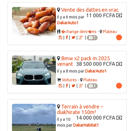
Vente des dattes en vrac
11 000 FCFA
il y a 6 mois par
DakarAuto1
�change denr�es
-
Plateau
|
|
|
|
1
Bmw x2 pack m 2025
venant
38 500 000 FCFA
il y a 8 mois par
DakarAuto1
Voitures
-
Plateau
|
|
|
|
3
Terrain à vendre –
diakhirate 150m²
14 000 000 FCFA
il y a 10
mois par
DakarHabitat1