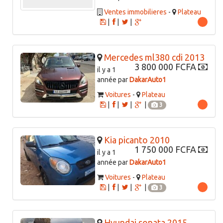
Ventes immobilieres
-
Plateau
|
|
|
Mercedes ml380 cdi 2013
3 800 000 FCFA
il y a 1
année par
DakarAuto1
Voitures
-
Plateau
|
|
|
|
3
Kia picanto 2010
1 750 000 FCFA
il y a 1
année par
DakarAuto1
Voitures
-
Plateau
|
|
|
|
3
Hyundai sonata 2015