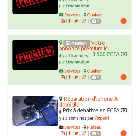
par
tewmoutew
Services
-
Ouakam
|
|
|
|
1
Votre
Premium
annonce premium ici
3 500 FCFA
il y a 10 années
par
tewmoutew
Services
-
Ouakam
|
|
|
|
1
RÉparation d'iphone À
domicile
Prix à debattre en FCFA
il
y a 3 semaines par
IRepair1
Services
-
Plateau
|
|
|
|
1