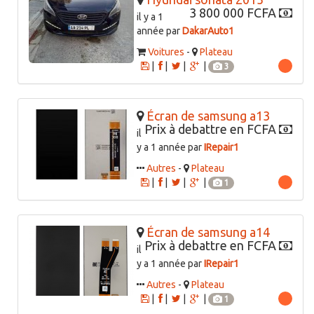
3 800 000 FCFA
il y a 1
année par
DakarAuto1
Voitures
-
Plateau
|
|
|
|
3
Écran de samsung a13
Prix à debattre en FCFA
il
y a 1 année par
IRepair1
Autres
-
Plateau
|
|
|
|
1
Écran de samsung a14
Prix à debattre en FCFA
il
y a 1 année par
IRepair1
Autres
-
Plateau
|
|
|
|
1