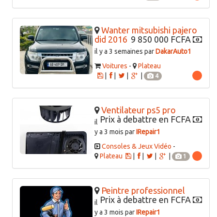
Wanter mitsubishi pajero
did 2016
9 850 000 FCFA
il y a 3 semaines par
DakarAuto1
Voitures
-
Plateau
|
|
|
|
4
Ventilateur ps5 pro
Prix à debattre en FCFA
il
y a 3 mois par
IRepair1
Consoles & Jeux Vidéo
-
Plateau
|
|
|
|
1
Peintre professionnel
Prix à debattre en FCFA
il
y a 3 mois par
IRepair1