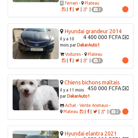
Terrain
-
Plateau
|
|
|
|
2
Hyundai grandeur 2014
4 400 000 FCFA
il y a 10
mois par
DakarAuto1
Voitures
-
Plateau
|
|
|
|
3
Chiens bichons maltais
450 000 FCFA
il y a 11 mois
par
DakarAuto1
Achat - Vente Animaux
-
Plateau
|
|
|
|
2
Hyundai elantra 2021