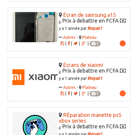
Écran de samsung a15
Prix à debattre en FCFA
il
y a 1 année par
IRepair1
Autres
-
Plateau
|
|
|
|
1
Écrans de xiaomi
Prix à debattre en FCFA
il
y a 1 année par
IRepair1
Autres
-
Plateau
|
|
|
|
1
RÉparation manette ps5
xbox series
Prix à debattre en FCFA
il
y a 1 année par
IRepair1