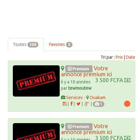
Toutes
Favories
368
0
Tri par :
Prix
|
Date
Votre
Premium
annonce premium ici
3 500 FCFA
il y a 10 années
par
tewmoutew
Services
-
Ouakam
|
|
|
|
1
Votre
Premium
annonce premium ici
3 500 FCFA
il y a 10 années