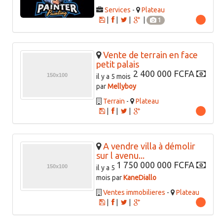
Services
-
Plateau
|
|
|
|
1
Vente de terrain en face
petit palais
2 400 000 FCFA
il y a 5 mois
par
Mellyboy
Terrain
-
Plateau
|
|
|
A vendre villa à démolir
sur l avenu...
1 750 000 000 FCFA
il y a 5
mois par
KaneDiallo
Ventes immobilieres
-
Plateau
|
|
|