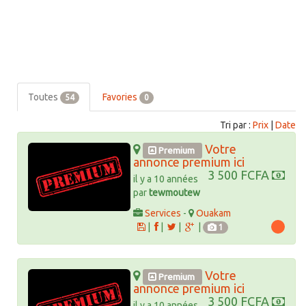
Toutes
Favories
54
0
Tri par :
Prix
|
Date
Votre
Premium
annonce premium ici
3 500 FCFA
il y a 10 années
par
tewmoutew
Services
-
Ouakam
|
|
|
|
1
Votre
Premium
annonce premium ici
3 500 FCFA
il y a 10 années