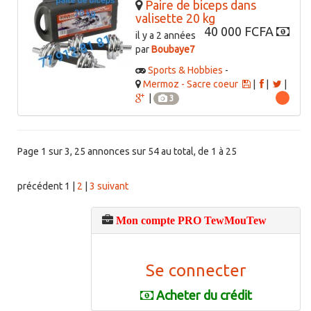
Paire de biceps dans
valisette 20 kg
40 000 FCFA
il y a 2 années
par
Boubaye7
Sports & Hobbies
-
Mermoz - Sacre coeur
|
|
|
|
3
Page 1 sur 3, 25 annonces sur 54 au total, de 1 à 25
précédent
1
|
2
|
3
suivant
Mon compte PRO TewMouTew
Se connecter
Acheter du crédit