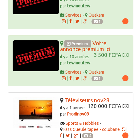
par
tewmoutew
Services
-
Ouakam
|
|
|
|
1
Votre
Premium
annonce premium ici
3 500 FCFA
il y a 10 années
par
tewmoutew
Services
-
Ouakam
|
|
|
|
1
Téléviseurs nov28
120 000 FCFA
il y a 1 année
par
ProdInov09
Sports & Hobbies
-
Fass Gueule tapee - colobane
|
|
|
|
4