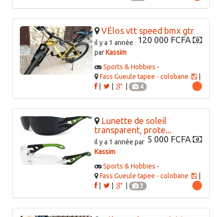
VÉlos vtt speed bmx gtr
120 000 FCFA
il y a 1 année
par
Kassim
Sports & Hobbies
-
Fass Gueule tapee - colobane
|
|
|
|
4
Lunette de soleil
transparent, prote...
5 000 FCFA
il y a 1 année par
Kassim
Sports & Hobbies
-
Fass Gueule tapee - colobane
|
|
|
|
3