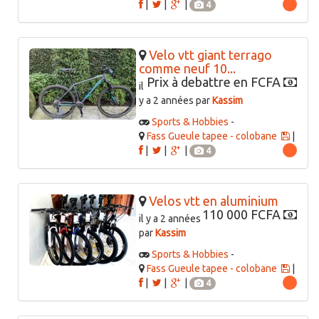
|
|
|
4
Velo vtt giant terrago
comme neuf 10...
Prix à debattre en FCFA
il
y a 2 années par
Kassim
Sports & Hobbies
-
Fass Gueule tapee - colobane
|
|
|
|
4
Velos vtt en aluminium
110 000 FCFA
il y a 2 années
par
Kassim
Sports & Hobbies
-
Fass Gueule tapee - colobane
|
|
|
|
4