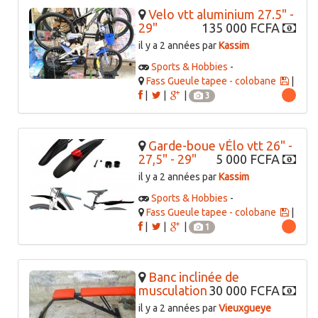
Velo vtt aluminium 27.5" -
29"
135 000 FCFA
il y a 2 années par
Kassim
Sports & Hobbies
-
Fass Gueule tapee - colobane
|
|
|
|
3
Garde-boue vÉlo vtt 26" -
27,5" - 29"
5 000 FCFA
il y a 2 années par
Kassim
Sports & Hobbies
-
Fass Gueule tapee - colobane
|
|
|
|
1
Banc inclinée de
musculation
30 000 FCFA
il y a 2 années par
Vieuxgueye