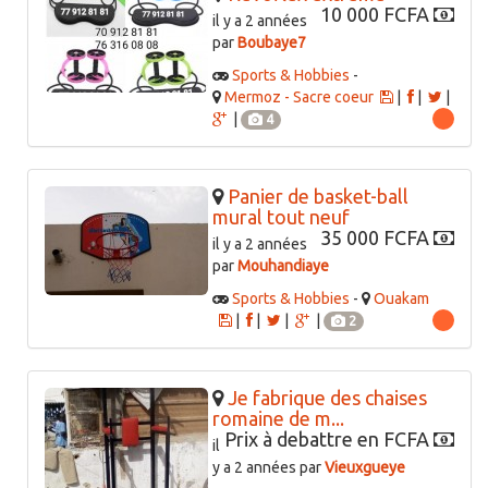
10 000 FCFA
il y a 2 années
par
Boubaye7
Sports & Hobbies
-
Mermoz - Sacre coeur
|
|
|
|
4
Panier de basket-ball
mural tout neuf
35 000 FCFA
il y a 2 années
par
Mouhandiaye
Sports & Hobbies
-
Ouakam
|
|
|
|
2
Je fabrique des chaises
romaine de m...
Prix à debattre en FCFA
il
y a 2 années par
Vieuxgueye