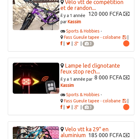
Vélo vtt de compétition
et de randon...
120 000 FCFA
il y a 1 année
par
Kassim
Sports & Hobbies
-
Fass Gueule tapee - colobane
|
|
|
|
3
Lampe led clignotante
feux stop rech...
8 000 FCFA
il y a 1 année par
Kassim
Sports & Hobbies
-
Fass Gueule tapee - colobane
|
|
|
|
3
Velo vtt ka 29" en
aluminium
185 000 FCFA