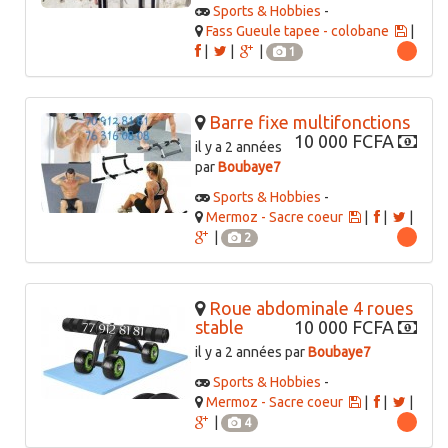
Sports & Hobbies
-
Fass Gueule tapee - colobane
|
|
|
|
1
Barre fixe multifonctions
10 000 FCFA
il y a 2 années
par
Boubaye7
Sports & Hobbies
-
Mermoz - Sacre coeur
|
|
|
|
2
Roue abdominale 4 roues
stable
10 000 FCFA
il y a 2 années par
Boubaye7
Sports & Hobbies
-
Mermoz - Sacre coeur
|
|
|
|
4