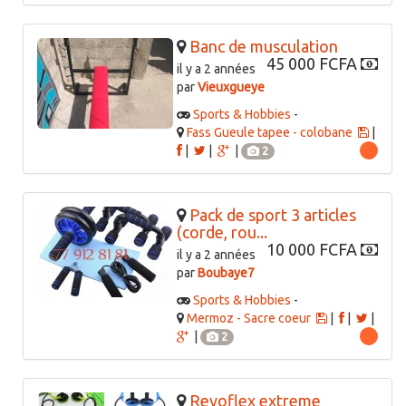
Banc de musculation
45 000 FCFA
il y a 2 années
par
Vieuxgueye
Sports & Hobbies
-
Fass Gueule tapee - colobane
|
|
|
|
2
Pack de sport 3 articles
(corde, rou...
10 000 FCFA
il y a 2 années
par
Boubaye7
Sports & Hobbies
-
Mermoz - Sacre coeur
|
|
|
|
2
Revoflex extreme