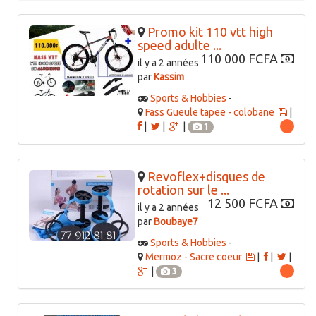
Promo kit 110 vtt high
speed adulte ...
110 000 FCFA
il y a 2 années
par
Kassim
Sports & Hobbies
-
Fass Gueule tapee - colobane
|
|
|
|
1
Revoflex+disques de
rotation sur le ...
12 500 FCFA
il y a 2 années
par
Boubaye7
Sports & Hobbies
-
Mermoz - Sacre coeur
|
|
|
|
3