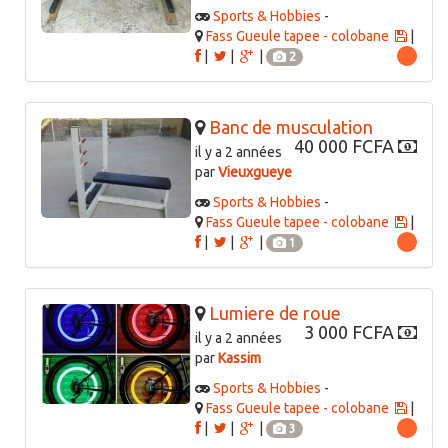
Sports & Hobbies
-
Fass Gueule tapee - colobane
|
|
|
|
2
Banc de musculation
40 000 FCFA
il y a 2 années
par
Vieuxgueye
Sports & Hobbies
-
Fass Gueule tapee - colobane
|
|
|
|
1
Lumiere de roue
3 000 FCFA
il y a 2 années
par
Kassim
Sports & Hobbies
-
Fass Gueule tapee - colobane
|
|
|
|
3