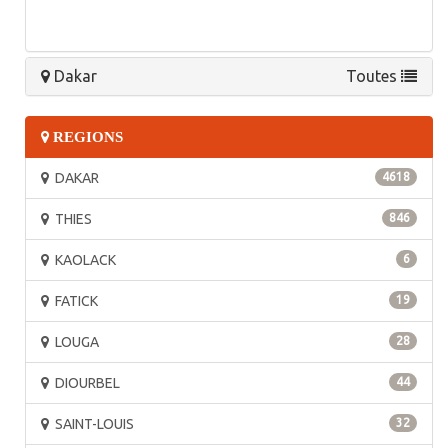
Dakar
Toutes
REGIONS
DAKAR
4618
THIES
846
KAOLACK
6
FATICK
19
LOUGA
28
DIOURBEL
44
SAINT-LOUIS
32