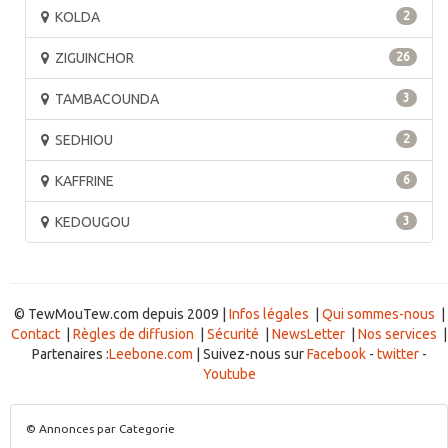
KOLDA
2
ZIGUINCHOR
26
TAMBACOUNDA
3
SEDHIOU
2
KAFFRINE
6
KEDOUGOU
3
© TewMouTew.com depuis 2009 |
Infos légales
|
Qui sommes-nous
|
Contact
|
Règles de diffusion
|
Sécurité
|
NewsLetter
|
Nos services
|
Partenaires :
Leebone.com
| Suivez-nous sur
Facebook
-
twitter
-
Youtube
© Annonces par Categorie