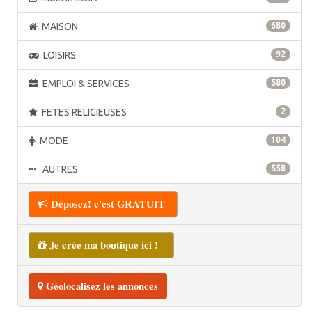
MAISON
680
LOISIRS
92
EMPLOI & SERVICES
580
FETES RELIGIEUSES
2
MODE
104
AUTRES
558
Déposez! c'est GRATUIT
Je crée ma boutique ici !
Géolocalisez les annonces