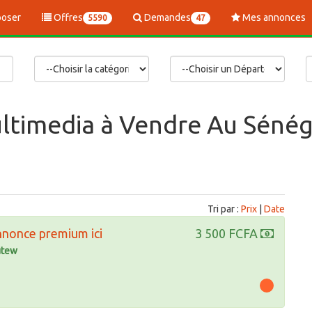
oser
Offres
Demandes
Mes annonces
5590
47
ltimedia à Vendre Au Sénég
Tri par :
Prix
|
Date
nnonce premium ici
3 500 FCFA
tew