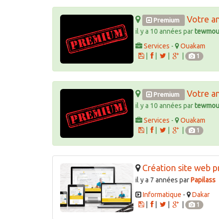
Votre a
Premium
il y a 10 années par
tewmou
Services
-
Ouakam
|
|
|
|
1
Votre a
Premium
il y a 10 années par
tewmou
Services
-
Ouakam
|
|
|
|
1
Création site web p
il y a 7 années par
Papilass
Informatique
-
Dakar
|
|
|
|
1