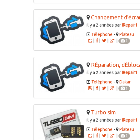
Changement d'écra
il y a 2 années par
IRepair1
Téléphone
-
Plateau
|
|
|
|
1
RÉparation, dÉbloca
il y a 2 années par
IRepair1
Téléphone
-
Dakar
|
|
|
|
1
Turbo sim
il y a 2 années par
IRepair1
Téléphone
-
Plateau
|
|
|
|
1