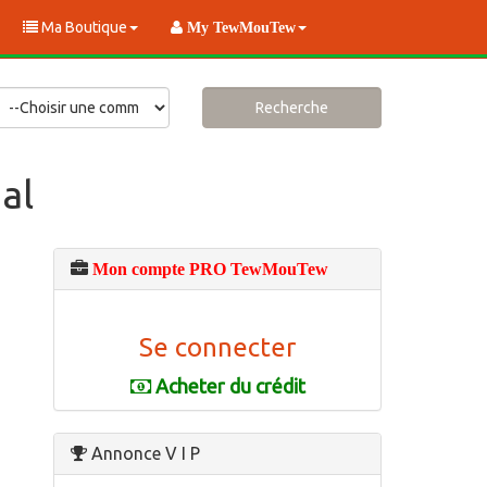
Ma Boutique
My TewMouTew
Recherche
al
Mon compte PRO TewMouTew
Se connecter
Acheter du crédit
Annonce V I P