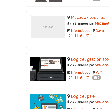
Macbook touchbar
il y a 2 années par
MadameC
Informatique
-
Dakar
|
|
|
Logiciel gestion st
il y a 2 années par
SenServi
Informatique
-
Yoff
|
|
|
|
3
Logiciel paie
il y a 2 années par
SenServi