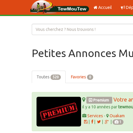
Accueil
Dép
Petites Annonces Mu
Toutes
Favories
520
0
Votre a
Premium
il y a 10 années par
tewmou
Services
-
Ouakam
|
|
|
|
1