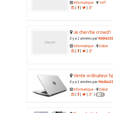
Informatique
-
Yoff
|
|
|
Je cherche crowd1
il y a 2 années par
Roble20
Informatique
-
Dakar
|
|
|
Vente ordinateur h
il y a 2 années par
Modou2
Informatique
-
Dakar
|
|
|
|
1