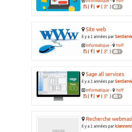
Informatique
-
Yoff
|
|
|
|
2
Site web
il y a 2 années par
SenServi
Informatique
-
Yoff
|
|
|
|
1
Sage all services
il y a 2 années par
SenServi
Informatique
-
Yoff
|
|
|
|
4
Recherche webmas
il y a 2 années par
Iciannon