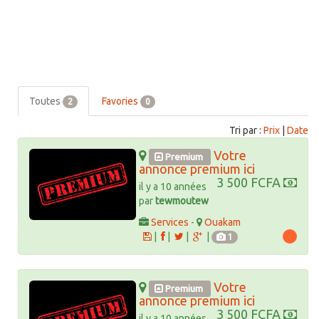
Toutes
Favories
2
0
Tri par :
Prix
|
Date
Votre
Premium
annonce premium ici
3 500 FCFA
il y a 10 années
par
tewmoutew
Services
-
Ouakam
|
|
|
|
1
Votre
Premium
annonce premium ici
3 500 FCFA
il y a 10 années