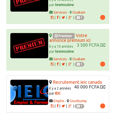
par
tewmoutew
Services
-
Ouakam
|
|
|
|
1
Votre
Premium
annonce premium ici
3 500 FCFA
il y a 10 années
par
tewmoutew
Services
-
Ouakam
|
|
|
|
1
Recrutement ieic canada
40 000 FCFA
il y a 2 années
par
IEIC
Emploi
-
Goudoump
|
|
|
|
1