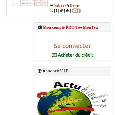
Autres
-
Dakar
|
|
|
|
1
Mon compte PRO TewMouTew
Se connecter
Acheter du crédit
Annonce V I P