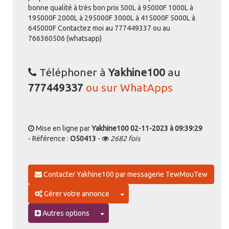
bonne qualité à très bon prix 500L à 95000F 1000L à
195000F 2000L à 295000F 3000L à 415000F 5000L à
645000F Contactez moi au 777449337 ou au
766360506 (whatsapp)
Téléphoner à
Yakhine100
au
777449337
ou sur WhatApps
Mise en ligne par
Yakhine100
02-11-2023 à 09:39:29
- Référence :
O50413
-
2682 fois
Contacter Yakhine100 par messagerie TewMouTew
Toggle Dropdown
Gérer votre annonce
Toggle Dropdown
Autres options