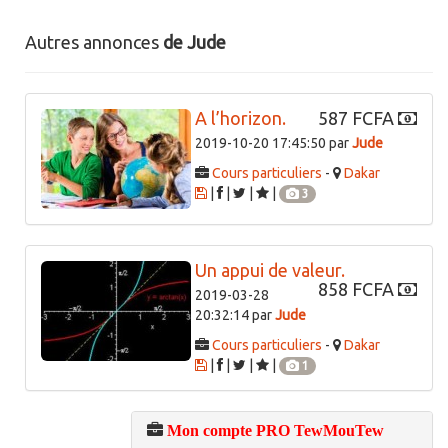
Autres annonces
de Jude
A l’horizon.
587 FCFA
2019-10-20 17:45:50 par
Jude
Cours particuliers
-
Dakar
|
|
|
|
3
Un appui de valeur.
858 FCFA
2019-03-28
20:32:14 par
Jude
Cours particuliers
-
Dakar
|
|
|
|
1
Mon compte PRO TewMouTew