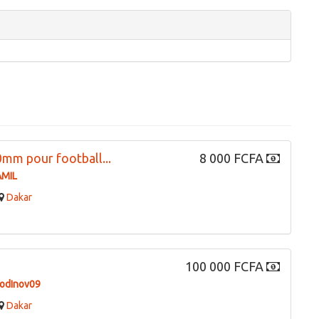
ad Google Maps correctly.
OK
te?