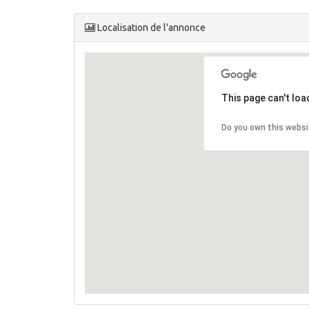
Société FIRST PRODUCT Spécialisé Dans L’Imp
Electrostatique, Marque ; ELECTRON & EMBO
Téléphoner à
Redima
au
0
Mise en ligne par
Redima
04-07-2019 à 15:
Contacter Redima par messagerie Tew
Toggle Dropdown
Autres options
Statistiques
Nombre de consultations :
4515