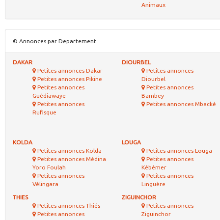
Matériel professionnel
-
|
|
|
|
4
© TewMouTew.com depuis 2009 |
Infos légales
|
Qui sommes-nous
© Annonces par Categorie
Petites annonces
VEHICULES
Petites annonces
IMMOBILIER
Voitures
Ventes immobilieres
Motos
Locations
Caravaning
Colocations
Utilitaires
Locations de vacances
Equipement Auto / Moto
Bureaux & Commerces
Nautisme
Terrain
Petites annonces
MATERIEL
Petites annonces
ANIMIAUX
PRO
Achat - Vente Animaux
Matériel professionnel
Adoption - Don Animaux