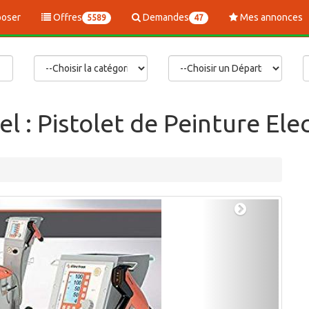
oser
Offres
Demandes
Mes annonces
5589
47
l : Pistolet de Peinture Ele