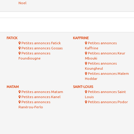
Dakar
|
Contact
|
Règles de diffusion
|
Sécurité
|
NewsLetter
|
Nos services
| P
Petites annonces
MULTIMEDIA
Petites annonces
MAISON
Consoles & Jeux Vidéo
Electroménager
Image & Son
Décoration
Téléphone
Bricolage / Jardinage
Informatique
Equipements bébé
Ameublement
Petites annonces
FETES
Petites annonces
MODE
RELIGIEUSES
Vêtements & Accessoires
Korite
Montres & Bijoux