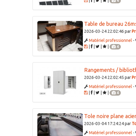
Partager cette annonce sur les réseaux sociaux
Autres annonces
similaires
Gazon synthetique 50
2026-07-06 20:21:22 par
J
Matériel professionnel
-
|
|
|
|
3
Banquettes 26av28
2026-04-28 16:37:10 par
P