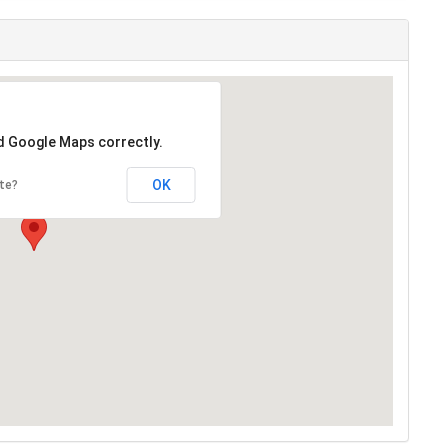
ortation, Met En Vente Un Pistolet De Peinture
 MAK A Des Prix Concurrentiel
0212661726702
ou sur WhatApps
36:49
- Référence :
O49101
-
4515 fois
Toggle Dropdown
MouTew
Gérer votre annonce