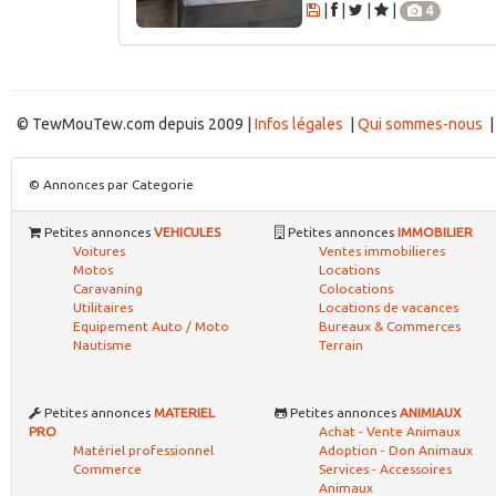
Matériel professionnel
-
|
|
|
|
4
Table de bureau 26m
2026-03-24 22:02:46 par
P
Matériel professionnel
-
|
|
|
|
4
Rangements / bibliot
2026-03-24 22:02:45 par
P
Matériel professionnel
-
|
|
|
|
4
Tole noire plane acier
2026-03-04 17:24:24 par
To