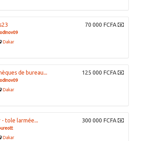
mm pour football...
8 000 FCFA
AMIL
Dakar
100 000 FCFA
rodInov09