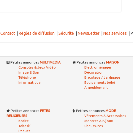
Dakar
s23
70 000 FCFA
rodInov09
Dakar
hèques de bureau...
125 000 FCFA
rodInov09
Dakar
 - tole larmée...
300 000 FCFA
ureott