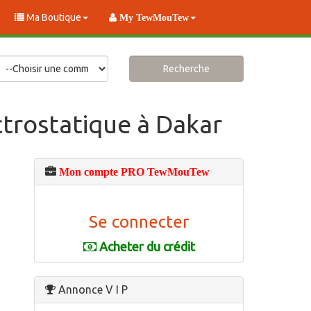
Ma Boutique
My TewMouTew
Recherche
ctrostatique à Dakar
Mon compte PRO TewMouTew
Se connecter
Acheter du crédit
Annonce V I P