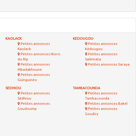
artenaires :
Leebone.com
| Suivez-nous sur
Facebook
-
twitter
-
Youtube
Petites annonces
LOISIRS
Petites annonces
EMPLOI &
CD / Musique
SERVICES
Livres
Emploi
Sports & Hobbies
Services
Instruments de musique
Billetterie
Collection
Cours particuliers
Jeux & Jouets
DVD / Films
Petites annonces
Petites annonces
AUTRES
ALIMENTATIONS
Autres
Denrées alimentaires