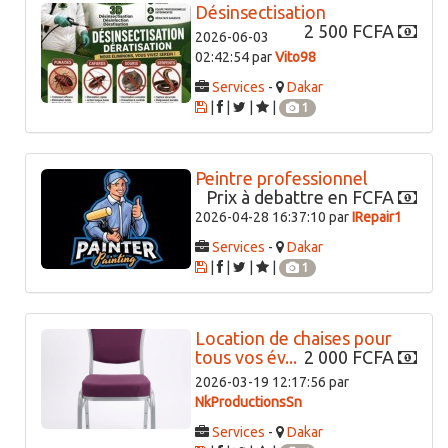
Désinsectisation
2 500 FCFA
2026-06-03
02:42:54 par
Vito98
Services
-
Dakar
|
|
|
|
1
Peintre professionnel
Prix à debattre en FCFA
2026-04-28 16:37:10 par
IRepair1
Services
-
Dakar
|
|
|
|
1
Location de chaises pour
tous vos év...
2 000 FCFA
2026-03-19 12:17:56 par
NkProductionsSn
Services
-
Dakar