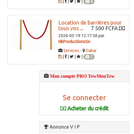
|
|
|
|
4
Location de barrières pour
tous vos ...
7 500 FCFA
2026-03-19 12:17:56 par
NkProductionsSn
Services
-
Dakar
|
|
|
|
2
Mon compte PRO TewMouTew
Se connecter
Acheter du crédit
Annonce V I P