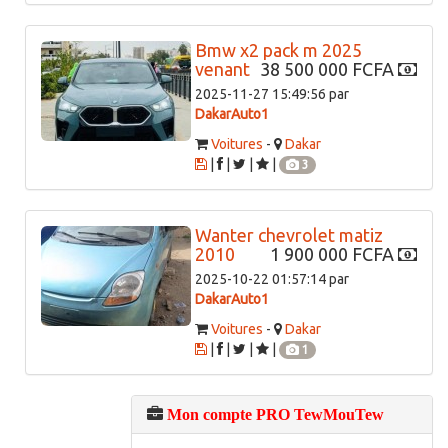
Bmw x2 pack m 2025
venant
38 500 000 FCFA
2025-11-27 15:49:56 par
DakarAuto1
Voitures
-
Dakar
|
|
|
|
3
Wanter chevrolet matiz
2010
1 900 000 FCFA
2025-10-22 01:57:14 par
DakarAuto1
Voitures
-
Dakar
|
|
|
|
1
Mon compte PRO TewMouTew