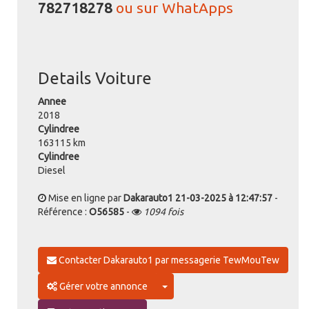
782718278
ou sur WhatApps
Details Voiture
Annee
2018
Cylindree
163115 km
Cylindree
Diesel
Mise en ligne par
Dakarauto1
21-03-2025 à 12:47:57
-
Référence :
O56585
-
1094 fois
Contacter Dakarauto1 par messagerie TewMouTew
Toggle Dropdown
Gérer votre annonce