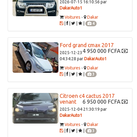
2026-07-15 16:10:56 par
DakarAuto1
Voitures
-
Dakar
|
|
|
|
4
Ford grand cmax 2017
4 950 000 FCFA
2025-12-23
04:34:28 par
DakarAuto1
Voitures
-
Dakar
|
|
|
|
3
Citroen c4 cactus 2017
venant
6 950 000 FCFA
2025-12-04 21:30:19 par
DakarAuto1
Voitures
-
Dakar
|
|
|
|
3