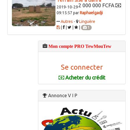
2 000 000 FCFA
2019-10-29
09:15:57 par
Raphaelgadji
Autres
-
Linguère
|
|
|
|
1
Mon compte PRO TewMouTew
Se connecter
Acheter du crédit
Annonce V I P