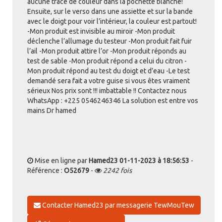
aucune trace de couleur dans la pochette blanche!
Ensuite, sur le verso dans une assiette et sur la bande
avec le doigt pour voir l’intérieur, la couleur est partout!
-Mon produit est invisible au miroir -Mon produit
déclenche l’allumage du testeur -Mon produit fait fuir
l’ail -Mon produit attire l’or -Mon produit réponds au
test de sable -Mon produit répond a celui du citron -
Mon produit répond au test du doigt et d’eau -Le test
demandé sera fait a votre guise si vous êtes vraiment
sérieux Nos prix sont !!! imbattable !! Contactez nous
WhatsApp : +225 0546246346 La solution est entre vos
mains Dr hamed
Mise en ligne par
Hamed23
01-11-2023 à 18:56:53
-
Référence :
O52679
-
2242 fois
Contacter Hamed23 par messagerie TewMouTew