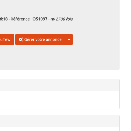
6:18
- Référence :
O51097
-
2708 fois
Toggle Dropdown
MouTew
Gérer votre annonce