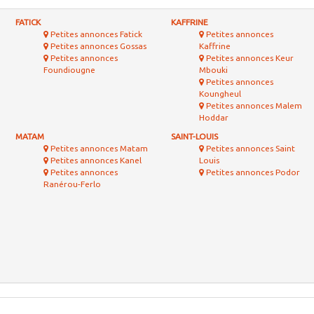
FATICK
KAFFRINE
Petites annonces Fatick
Petites annonces
Petites annonces Gossas
Kaffrine
Petites annonces
Petites annonces Keur
Foundiougne
Mbouki
Petites annonces
Koungheul
Petites annonces Malem
Hoddar
MATAM
SAINT-LOUIS
Petites annonces Matam
Petites annonces Saint
Petites annonces Kanel
Louis
Petites annonces
Petites annonces Podor
Ranérou-Ferlo