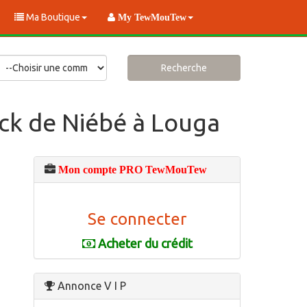
Ma Boutique
My TewMouTew
Recherche
ock de Niébé à Louga
Mon compte PRO TewMouTew
Se connecter
Acheter du crédit
Annonce V I P