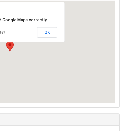
ad Google Maps correctly.
OK
te?