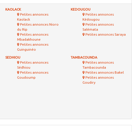
KAOLACK
KEDOUGOU
Petites annonces
Petites annonces
Kaolack
Kédougou
Petites annonces Nioro
Petites annonces
du Rip
Salémata
Petites annonces
Petites annonces Saraya
Mbadakhoune
Petites annonces
Guinguinéo
SEDHIOU
TAMBACOUNDA
Petites annonces
Petites annonces
Sédhiou
Tambacounda
Petites annonces
Petites annonces Bakel
Goudoump
Petites annonces
Goudiry