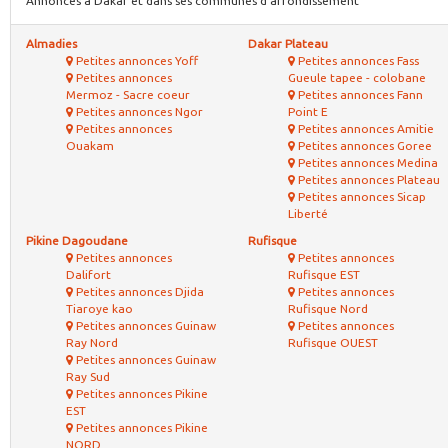
Annonces à Dakar et dans ses communes d'arrondissement
Almadies
Dakar Plateau
Petites annonces Yoff
Petites annonces Fass
Petites annonces
Gueule tapee - colobane
Mermoz - Sacre coeur
Petites annonces Fann
Petites annonces Ngor
Point E
Petites annonces
Petites annonces Amitie
Ouakam
Petites annonces Goree
Petites annonces Medina
Petites annonces Plateau
Petites annonces Sicap
Liberté
Pikine Dagoudane
Rufisque
Petites annonces
Petites annonces
Dalifort
Rufisque EST
Petites annonces Djida
Petites annonces
Tiaroye kao
Rufisque Nord
Petites annonces Guinaw
Petites annonces
Ray Nord
Rufisque OUEST
Petites annonces Guinaw
Ray Sud
Petites annonces Pikine
EST
Petites annonces Pikine
NORD