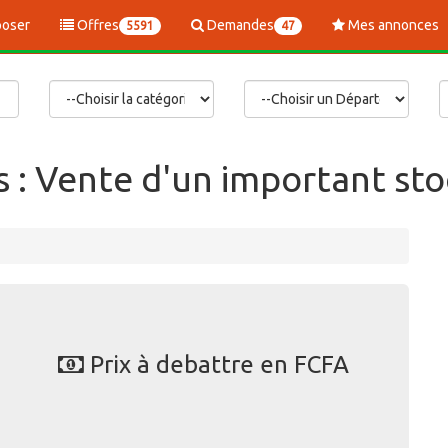
oser
Offres
Demandes
Mes annonces
5591
47
 : Vente d'un important st
Prix à debattre en FCFA