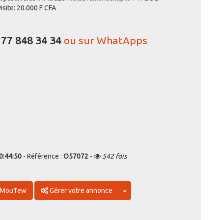
visite: 20.000 F CFA
u
77 848 34 34
ou sur WhatApps
0:44:50
- Référence :
O57072
-
542 fois
Toggle Dropdown
ewMouTew
Gérer votre annonce