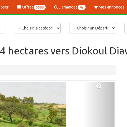
oser
Offres
Demandes
Mes annonces
5588
47
6,4 hectares vers Diokoul Di