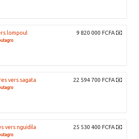
ers lompoul
9 820 000 FCFA
outagro
res vers sagata
22 594 700 FCFA
outagro
s vers nguidila
25 530 400 FCFA
outagro