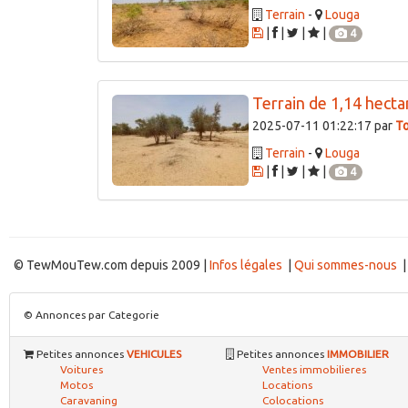
Terrain
-
Louga
|
|
|
|
4
Terrain de 1,14 hectar
2025-07-11 01:22:17 par
T
Terrain
-
Louga
|
|
|
|
4
© TewMouTew.com depuis 2009 |
Infos légales
|
Qui sommes-nous
© Annonces par Categorie
Petites annonces
VEHICULES
Petites annonces
IMMOBILIER
Voitures
Ventes immobilieres
Motos
Locations
Caravaning
Colocations