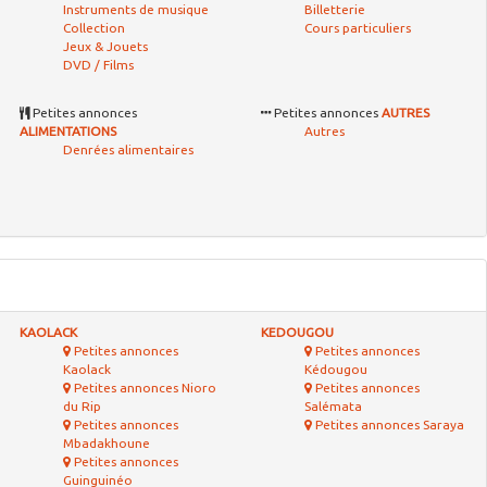
Instruments de musique
Billetterie
Collection
Cours particuliers
Jeux & Jouets
DVD / Films
Petites annonces
Petites annonces
AUTRES
ALIMENTATIONS
Autres
Denrées alimentaires
KAOLACK
KEDOUGOU
Petites annonces
Petites annonces
Kaolack
Kédougou
Petites annonces Nioro
Petites annonces
du Rip
Salémata
Petites annonces
Petites annonces Saraya
Mbadakhoune
Petites annonces
Guinguinéo