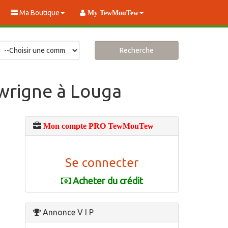
Ma Boutique
My TewMouTew
Recherche
awrigne à Louga
Mon compte PRO TewMouTew
Se connecter
Acheter du crédit
Annonce V I P