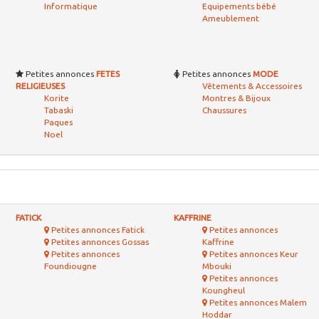
Informatique
Equipements bébé
Ameublement
Petites annonces
FETES
Petites annonces
MODE
RELIGIEUSES
Vêtements & Accessoires
Korite
Montres & Bijoux
Tabaski
Chaussures
Paques
Noel
FATICK
KAFFRINE
Petites annonces Fatick
Petites annonces
Petites annonces Gossas
Kaffrine
Petites annonces
Petites annonces Keur
Foundiougne
Mbouki
Petites annonces
Koungheul
Petites annonces Malem
Hoddar