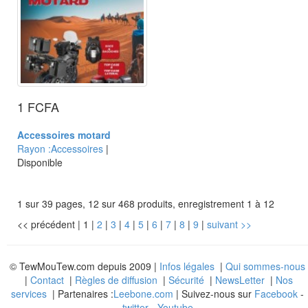
1 FCFA
Accessoires motard
Rayon :Accessoires
|
Disponible
1 sur 39 pages, 12 sur 468 produits, enregistrement 1 à 12
<< précédent
|
1
|
2
|
3
|
4
|
5
|
6
|
7
|
8
|
9
|
suivant >>
© TewMouTew.com depuis 2009 |
Infos légales
|
Qui sommes-nous
|
Contact
|
Règles de diffusion
|
Sécurité
|
NewsLetter
|
Nos
services
| Partenaires :
Leebone.com
| Suivez-nous sur
Facebook
-
twitter
-
Youtube