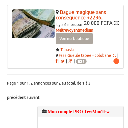
Bague magique sans
conséquence +2296...
20 000 FCFA
il y a 6 mois par
Maitrevoyantmedium
Voir ma boutique
Tabaski
-
Fass Gueule tapee - colobane
|
|
|
|
1
Page 1 sur 1, 2 annonces sur 2 au total, de 1 à 2
précédent
suivant
Mon compte PRO TewMouTew