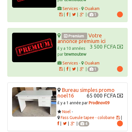
Services
-
Ouakam
|
|
|
|
1
Votre
Premium
annonce premium ici
3 500 FCFA
il y a 10 années
par
tewmoutew
Services
-
Ouakam
|
|
|
|
1
Bureau simples promo
noel16
65 000 FCFA
il y a 1 année par
ProdInov09
Noel
-
Fass Gueule tapee - colobane
|
|
|
|
4