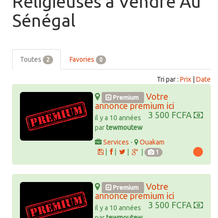
Religieuses à Vendre Au
Sénégal
Toutes
Favories
2
0
Tri par :
Prix
|
Date
Votre
Premium
annonce premium ici
3 500 FCFA
il y a 10 années
par
tewmoutew
Services
-
Ouakam
|
|
|
|
1
Votre
Premium
annonce premium ici
3 500 FCFA
il y a 10 années
par
tewmoutew