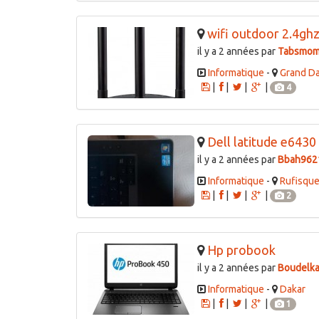
wifi outdoor 2.4ghz
il y a 2 années par
Tabsmom
Informatique
-
Grand D
|
|
|
|
4
Dell latitude e6430
il y a 2 années par
Bbah962
Informatique
-
Rufisqu
|
|
|
|
2
Hp probook
il y a 2 années par
Boudelk
Informatique
-
Dakar
|
|
|
|
1