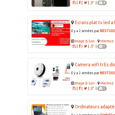
|
|
|
|
4
Ecrans plat tv led a 
il y a 2 années par
BEST202
Image & Son
-
Mermoz -
|
|
|
|
1
Camera wifi trÈs dis
il y a 2 années par
BEST202
Image & Son
-
Mermoz -
|
|
|
|
1
Ordinateurs adaptés 
il y a 2 années par
DigitalG