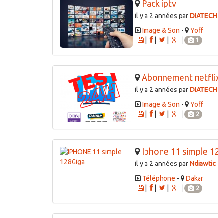
Pack iptv
il y a 2 années par
DIATECH
Image & Son
-
Yoff
|
|
|
|
1
Abonnement netfli
il y a 2 années par
DIATECH
Image & Son
-
Yoff
|
|
|
|
2
Iphone 11 simple 1
il y a 2 années par
Ndiawtic
Téléphone
-
Dakar
|
|
|
|
2