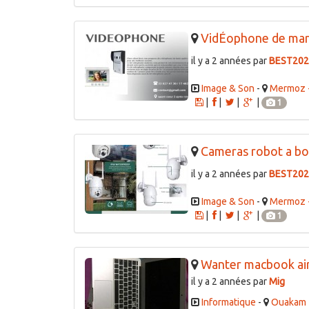
VidÉophone de marq
il y a 2 années par
BEST202
Image & Son
-
Mermoz -
|
|
|
|
1
Cameras robot a bo
il y a 2 années par
BEST202
Image & Son
-
Mermoz -
|
|
|
|
1
Wanter macbook ai
il y a 2 années par
Mig
Informatique
-
Ouakam