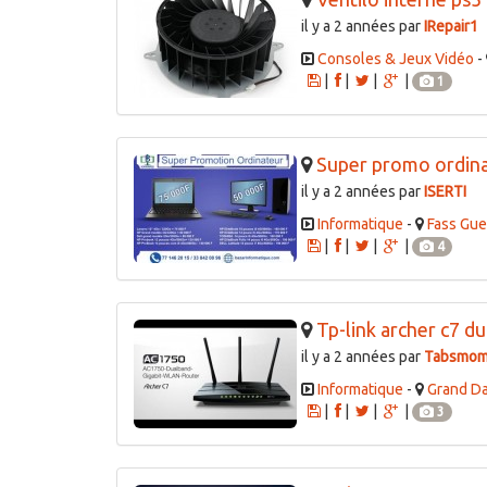
il y a 2 années par
IRepair1
Consoles & Jeux Vidéo
-
|
|
|
|
1
Super promo ordin
il y a 2 années par
ISERTI
Informatique
-
Fass Gue
|
|
|
|
4
Tp-link archer c7 d
il y a 2 années par
Tabsmom
Informatique
-
Grand D
|
|
|
|
3