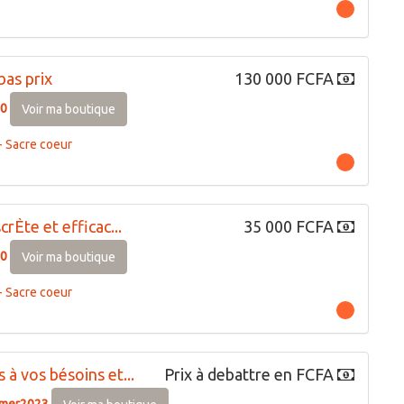
bas prix
130 000 FCFA
0
Voir ma boutique
 Sacre coeur
crÈte et efficac...
35 000 FCFA
0
Voir ma boutique
 Sacre coeur
à vos bésoins et...
Prix à debattre en FCFA
amer2023