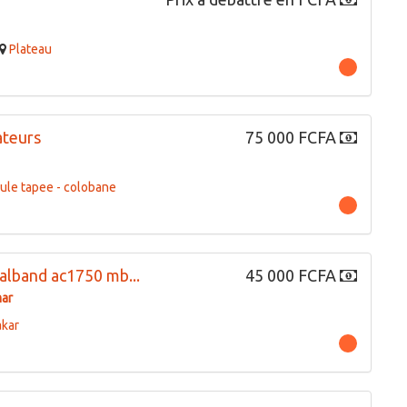
Plateau
ateurs
75 000 FCFA
ule tapee - colobane
ualband ac1750 mb...
45 000 FCFA
ar
akar