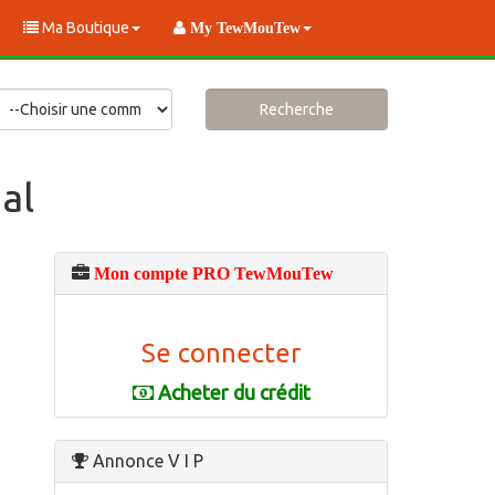
Ma Boutique
My TewMouTew
Recherche
al
Mon compte PRO TewMouTew
Se connecter
Acheter du crédit
Annonce V I P