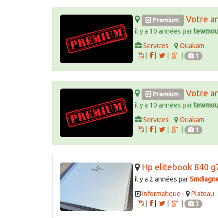
Votre a
Premium
il y a 10 années par
tewmou
Services
-
Ouakam
|
|
|
|
1
Votre a
Premium
il y a 10 années par
tewmou
Services
-
Ouakam
|
|
|
|
1
Hp elitebook 840 g
il y a 2 années par
Smdiagn
Informatique
-
Plateau
|
|
|
|
3