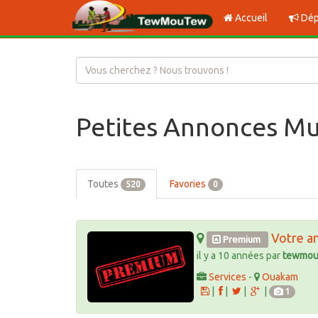
Accueil
Dép
Petites Annonces Mu
Toutes
Favories
520
0
Votre a
Premium
il y a 10 années par
tewmou
Services
-
Ouakam
|
|
|
|
1