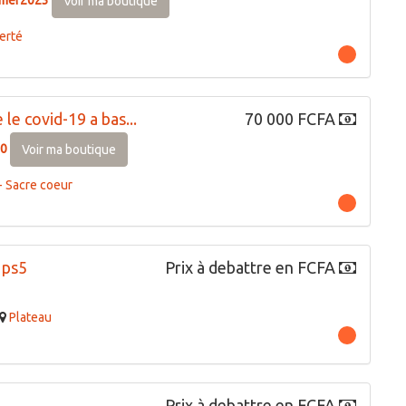
Voir ma boutique
berté
le covid-19 a bas...
70 000 FCFA
0
Voir ma boutique
 Sacre coeur
 ps5
Prix à debattre en FCFA
Plateau
Prix à debattre en FCFA