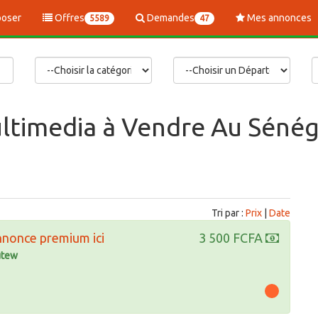
oser
Offres
Demandes
Mes annonces
5589
47
ltimedia à Vendre Au Sénég
Tri par :
Prix
|
Date
nnonce premium ici
3 500 FCFA
tew