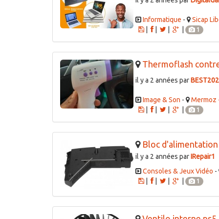
Informatique
-
Sicap Li
|
|
|
|
1
Thermoflash contre 
il y a 2 années par
BEST202
Image & Son
-
Mermoz -
|
|
|
|
1
Bloc d'alimentation
il y a 2 années par
IRepair1
Consoles & Jeux Vidéo
-
|
|
|
|
1
Ventilo interne ps5