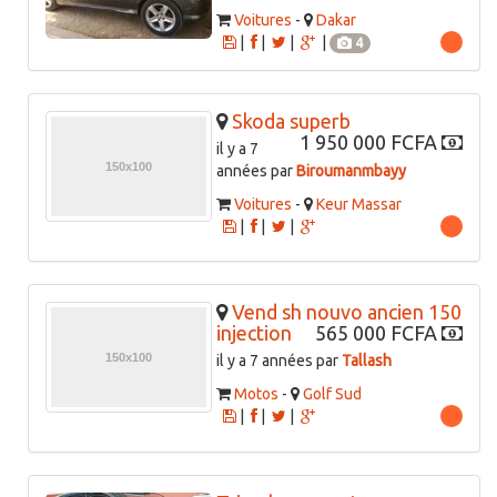
Voitures
-
Dakar
|
|
|
|
4
Skoda superb
1 950 000 FCFA
il y a 7
années par
Biroumanmbayy
Voitures
-
Keur Massar
|
|
|
Vend sh nouvo ancien 150
injection
565 000 FCFA
il y a 7 années par
Tallash
Motos
-
Golf Sud
|
|
|