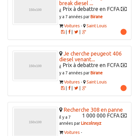
break diesel ...
Prix à debattre en FCFA
il
y a 7 années par
Birane
Voitures
-
Saint Louis
|
|
|
Je cherche peugeot 406
diesel venant...
Prix à debattre en FCFA
il
y a 7 années par
Birane
Voitures
-
Saint Louis
|
|
|
Recherche 308 en panne
1 000 000 FCFA
il y a 7
années par
Lincolnxyz
Voitures
-