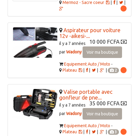
Mermoz - Sacre coeur
|
|
|
Aspirateur pour voiture
12v -aikesi-...
10 000 FCFA
il y a 7 années
par
Wadony
Voir ma boutique
Equipement Auto / Moto
-
Plateau
|
|
|
|
2
Valise portable avec
gonfleur de pne...
35 000 FCFA
il y a 7 années
par
Wadony
Voir ma boutique
Equipement Auto / Moto
-
Plateau
|
|
|
|
3