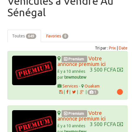
Vehicules à Vendre Au
Sénégal
Toutes
Favories
649
0
Tri par :
Prix
|
Date
Votre
Premium
annonce premium ici
3 500 FCFA
il y a 10 années
par
tewmoutew
Services
-
Ouakam
|
|
|
|
1
Votre
Premium
annonce premium ici
3 500 FCFA
il y a 10 années
par
tewmoutew