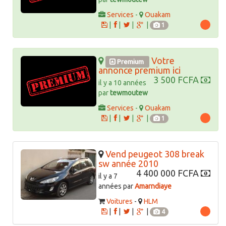
Services
-
Ouakam
|
|
|
|
1
Votre
Premium
annonce premium ici
3 500 FCFA
il y a 10 années
par
tewmoutew
Services
-
Ouakam
|
|
|
|
1
Vend peugeot 308 break
sw année 2010
4 400 000 FCFA
il y a 7
années par
Amarndiaye
Voitures
-
HLM
|
|
|
|
4