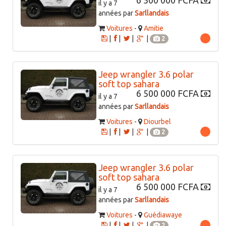
6 500 000 FCFA
il y a 7
années par
Sarllandais
Voitures
-
Amitie
|
|
|
|
2
Jeep wrangler 3.6 polar
soft top sahara
6 500 000 FCFA
il y a 7
années par
Sarllandais
Voitures
-
Diourbel
|
|
|
|
2
Jeep wrangler 3.6 polar
soft top sahara
6 500 000 FCFA
il y a 7
années par
Sarllandais
Voitures
-
Guédiawaye
|
|
|
|
2