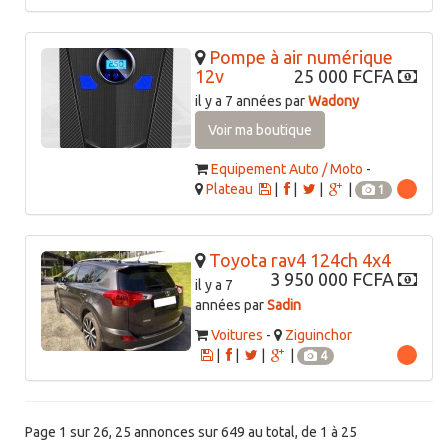
Pompe à air numérique
12v
25 000 FCFA
il y a 7 années par
Wadony
Voir ma boutique
Equipement Auto / Moto
-
Plateau
|
|
|
|
1
Toyota rav4 124ch 4x4
3 950 000 FCFA
il y a 7
années par
Sadin
Voitures
-
Ziguinchor
|
|
|
|
4
Page 1 sur 26, 25 annonces sur 649 au total, de 1 à 25