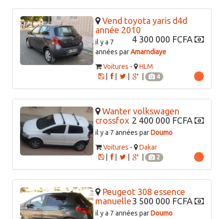
Vend toyota yaris d4d
année 2010
4 300 000 FCFA
il y a 7
années par
Amarndiaye
Voitures
-
HLM
|
|
|
|
4
Wanter volkswagen
crossfox
2 400 000 FCFA
il y a 7 années par
Doumo
Voitures
-
Dakar
|
|
|
|
2
Peugeot 308 essence
manuelle
3 500 000 FCFA
il y a 7 années par
Doumo