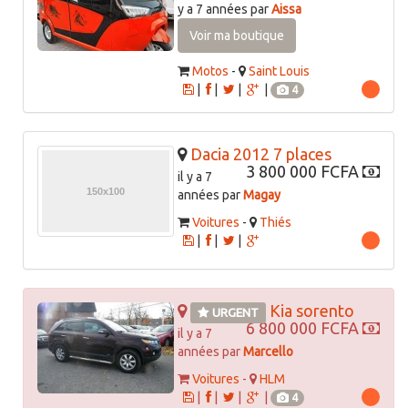
y a 7 années par
Aissa
Voir ma boutique
Motos
-
Saint Louis
|
|
|
|
4
Dacia 2012 7 places
3 800 000 FCFA
il y a 7
années par
Magay
Voitures
-
Thiés
|
|
|
Kia sorento
URGENT
6 800 000 FCFA
il y a 7
années par
Marcello
Voitures
-
HLM
|
|
|
|
4