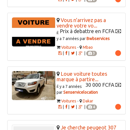
Vous n'arrivez pas a
vendre votre vo...
Prix à debattre en FCFA
il
y a 7 années par
Bwbservices
Voitures
-
Mbao
|
|
|
|
3
Loue voiture toutes
marque à partire...
30 000 FCFA
il y a 7 années
par
Senservicelocation
Voitures
-
Dakar
|
|
|
|
4
Je cherche peugeot 307