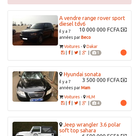
A vendre range rover sport
diesel tdv6
10 000 000 FCFA
il y a 7
années par
Beco
Voitures
-
Dakar
|
|
|
|
1
Hyundai sonata
3 500 000 FCFA
il y a 7
années par
Mam
Voitures
-
HLM
|
|
|
|
4
Jeep wrangler 3.6 polar
soft top sahara