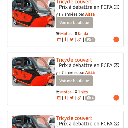
Tricycle couvert
Prix à debattre en FCFA
il
y a 7 années par
Aissa
Voir ma boutique
Motos
-
Kolda
|
|
|
|
4
Tricycle couvert
Prix à debattre en FCFA
il
y a 7 années par
Aissa
Voir ma boutique
Motos
-
Thiés
|
|
|
|
4
Tricycle couvert
Prix à debattre en FCFA
il