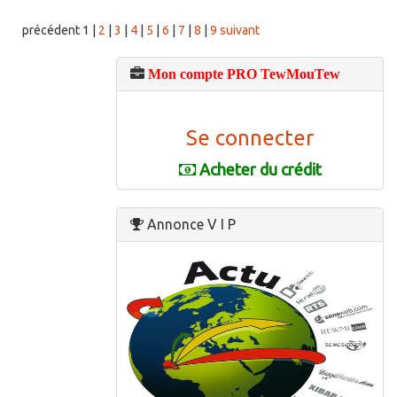
précédent
1
|
2
|
3
|
4
|
5
|
6
|
7
|
8
|
9
suivant
Mon compte PRO TewMouTew
Se connecter
Acheter du crédit
Annonce V I P