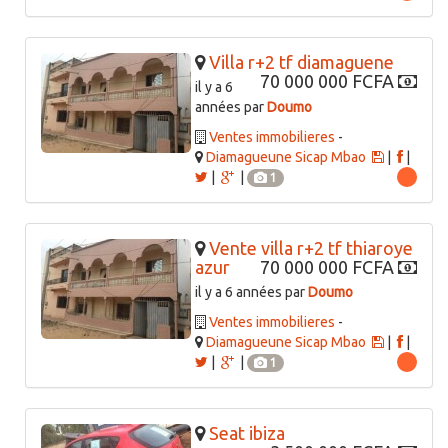
Villa r+2 tf diamaguene
70 000 000 FCFA
il y a 6
années par
Doumo
Ventes immobilieres
-
Diamagueune Sicap Mbao
|
|
|
|
1
Vente villa r+2 tf thiaroye
azur
70 000 000 FCFA
il y a 6 années par
Doumo
Ventes immobilieres
-
Diamagueune Sicap Mbao
|
|
|
|
1
Seat ibiza