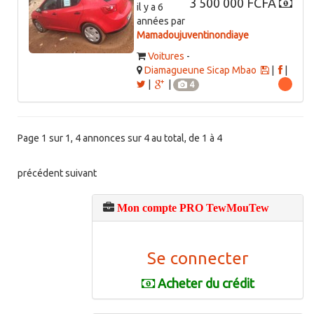
3 500 000 FCFA
il y a 6
années par
Mamadoujuventinondiaye
Voitures
-
Diamagueune Sicap Mbao
|
|
|
|
4
Page 1 sur 1, 4 annonces sur 4 au total, de 1 à 4
précédent
suivant
Mon compte PRO TewMouTew
Se connecter
Acheter du crédit