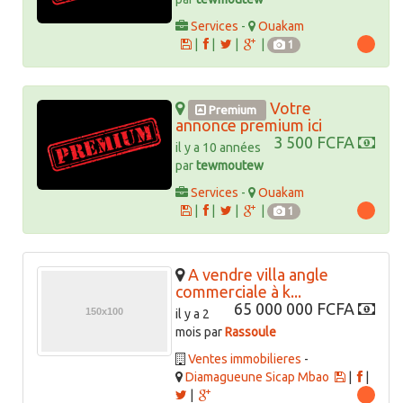
Services
-
Ouakam
|
|
|
|
1
Votre
Premium
annonce premium ici
3 500 FCFA
il y a 10 années
par
tewmoutew
Services
-
Ouakam
|
|
|
|
1
A vendre villa angle
commerciale à k...
65 000 000 FCFA
il y a 2
mois par
Rassoule
Ventes immobilieres
-
Diamagueune Sicap Mbao
|
|
|