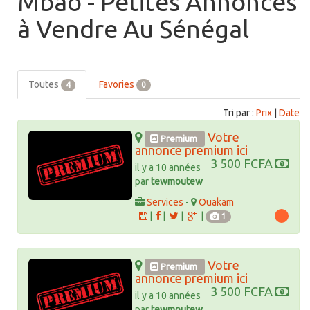
Mbao - Petites Annonces
à Vendre Au Sénégal
Toutes
Favories
4
0
Tri par :
Prix
|
Date
Votre
Premium
annonce premium ici
3 500 FCFA
il y a 10 années
par
tewmoutew
Services
-
Ouakam
|
|
|
|
1
Votre
Premium
annonce premium ici
3 500 FCFA
il y a 10 années
par
tewmoutew