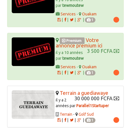
par
tewmoutew
Services
-
Ouakam
|
|
|
|
1
Votre
Premium
annonce premium ici
3 500 FCFA
il y a 10 années
par
tewmoutew
Services
-
Ouakam
|
|
|
|
1
Terrain a guediawaye
30 000 000 FCFA
il y a 2
années par
Parallel1Startuper
Terrain
-
Golf Sud
|
|
|
|
1