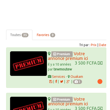
Toutes
Favories
35
0
Tri par :
Prix
|
Date
Votre
Premium
annonce premium ici
3 500 FCFA
il y a 10 années
par
tewmoutew
Services
-
Ouakam
|
|
|
|
1
Votre
Premium
annonce premium ici
3 500 FCFA
il y a 10 années