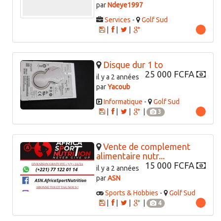
par
Ndeye1997
Services
-
Golf Sud
|
|
|
Disque dur 1 to
25 000 FCFA
il y a 2 années
par
Yacoub
Informatique
-
Golf Sud
|
|
|
|
3
Vente de complement
alimentaire nutr...
15 000 FCFA
il y a 2 années
par
ASN
Sports & Hobbies
-
Golf Sud
|
|
|
|
4