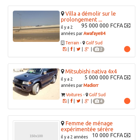
Villa a démolir sur le
prolongement ...
95 000 000 FCFA
il y a 2
années par
Awafaye84
Terrain
-
Golf Sud
|
|
|
|
2
Mitsubishi nativa 4x4
5 000 000 FCFA
il y a 2
années par
Madiorr
Voitures
-
Golf Sud
|
|
|
|
4
Femme de ménage
expérimentée sérère
10 000 FCFA
il y a 2 années