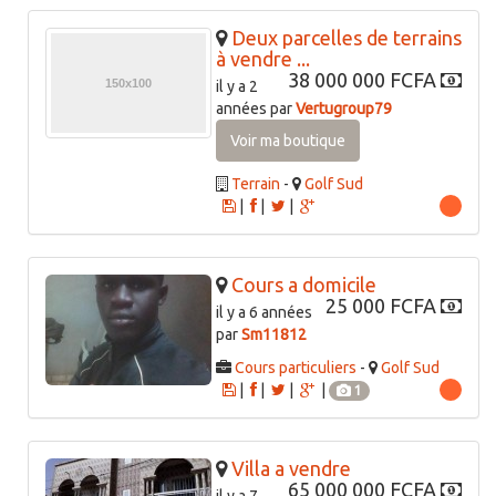
Deux parcelles de terrains
à vendre ...
38 000 000 FCFA
il y a 2
années par
Vertugroup79
Voir ma boutique
Terrain
-
Golf Sud
|
|
|
Cours a domicile
25 000 FCFA
il y a 6 années
par
Sm11812
Cours particuliers
-
Golf Sud
|
|
|
|
1
Villa a vendre
65 000 000 FCFA