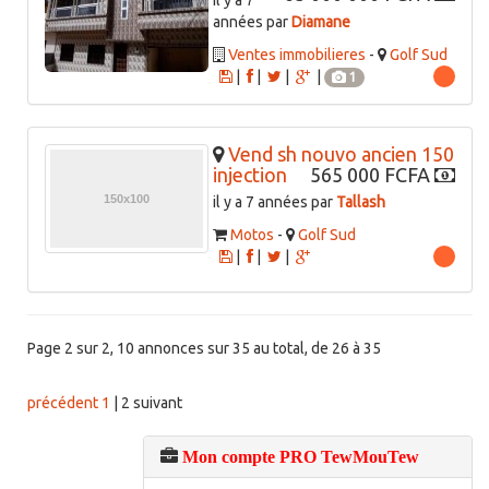
il y a 7
années par
Diamane
Ventes immobilieres
-
Golf Sud
|
|
|
|
1
Vend sh nouvo ancien 150
injection
565 000 FCFA
il y a 7 années par
Tallash
Motos
-
Golf Sud
|
|
|
Page 2 sur 2, 10 annonces sur 35 au total, de 26 à 35
précédent
1
|
2
suivant
Mon compte PRO TewMouTew