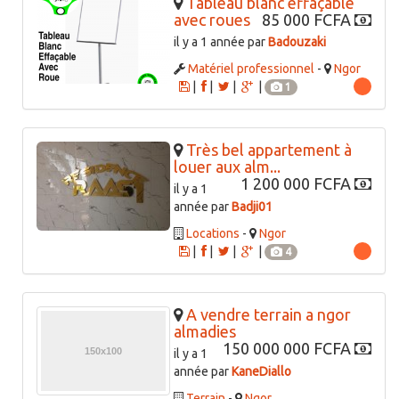
Tableau blanc effaçable
avec roues
85 000 FCFA
il y a 1 année par
Badouzaki
Matériel professionnel
-
Ngor
|
|
|
|
1
Très bel appartement à
louer aux alm...
1 200 000 FCFA
il y a 1
année par
Badji01
Locations
-
Ngor
|
|
|
|
4
A vendre terrain a ngor
almadies
150 000 000 FCFA
il y a 1
année par
KaneDiallo
Terrain
-
Ngor