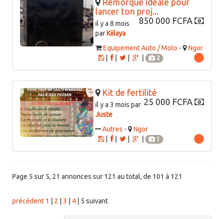
Remorque idéale pour
lancer ton proj...
850 000 FCFA
il y a 8 mois
par
Kiilaya
Equipement Auto / Moto
-
Ngor
|
|
|
|
2
Kit de fertilité
25 000 FCFA
il y a 3 mois par
Juste
Autres
-
Ngor
|
|
|
|
1
Page 5 sur 5, 21 annonces sur 121 au total, de 101 à 121
précédent
1
|
2
|
3
|
4
|
5
suivant