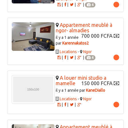
|
|
|
|
4
Appartement meublé à
ngor- almadies
700 000 FCFA
il y a 1 année
par
Karennakatos2
Locations
-
Ngor
|
|
|
|
4
A louer mini studio a
mamelle
150 000 FCFA
il y a 1 année par
KaneDiallo
Locations
-
Ngor
|
|
|
Appartement meublé à