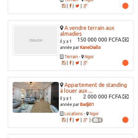
|
|
|
A vendre terrain aux
almadies
150 000 000 FCFA
il y a 1
année par
KaneDiallo
Terrain
-
Ngor
|
|
|
Appartement de standing
à louer aux ...
2 000 000 FCFA
il y a 1
année par
Badji01
Locations
-
Ngor
|
|
|
|
4