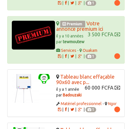
|
|
|
|
1
Votre
Premium
annonce premium ici
3 500 FCFA
il y a 10 années
par
tewmoutew
Services
-
Ouakam
|
|
|
|
1
Tableau blanc effaçable
90x60 avec p...
60 000 FCFA
il y a 1 année
par
Badouzaki
Matériel professionnel
-
Ngor
|
|
|
|
1