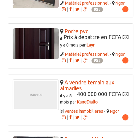
Matériel professionnel
-
Ngor
|
|
|
|
3
Porte pvc
Prix à debattre en FCFA
il
y a 8 mois par
Layr
Matériel professionnel
-
Ngor
|
|
|
|
3
A vendre terrain aux
almadies
400 000 000 FCFA
il y a 8
mois par
KaneDiallo
Ventes immobilieres
-
Ngor
|
|
|