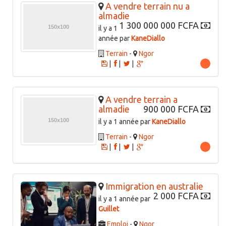
A vendre terrain nu a
almadie
1 300 000 000 FCFA
il y a 1
année par
KaneDiallo
Terrain
-
Ngor
|
|
|
A vendre terrain a
almadie
900 000 FCFA
il y a 1 année par
KaneDiallo
Terrain
-
Ngor
|
|
|
Immigration en australie
2 000 FCFA
il y a 1 année par
Guillet
Emploi
-
Ngor