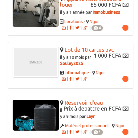
louer
85 000 FCFA
il y a 1 année par
Immobusiness
Locations
-
Ngor
|
|
|
|
4
Lot de 10 cartes pvc
1 000 FCFA
il y a 10 mois par
Souley2025
Informatique
-
Ngor
|
|
|
Réservoir d'eau
Prix à debattre en FCFA
il
y a 9 mois par
Layr
Matériel professionnel
-
Ngor
|
|
|
|
3