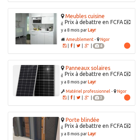
Meubles cuisine
Prix à debattre en FCFA
il
y a 8 mois par
Layr
Ameublement
-
Ngor
|
|
|
|
4
Panneaux solaires
Prix à debattre en FCFA
il
y a 8 mois par
Layr
Matériel professionnel
-
Ngor
|
|
|
|
3
Porte blindée
Prix à debattre en FCFA
il
y a 8 mois par
Layr