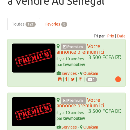
à Vendre Au Sénégal
Toutes
Favories
121
0
Tri par :
Prix
|
Date
Votre
Premium
annonce premium ici
3 500 FCFA
il y a 10 années
par
tewmoutew
Services
-
Ouakam
|
|
|
|
1
Votre
Premium
annonce premium ici
3 500 FCFA
il y a 10 années
par
tewmoutew
Services
-
Ouakam