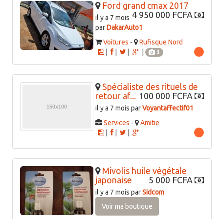
Ford grand cmax 2017
4 950 000 FCFA
il y a 7 mois
par
DakarAuto1
Voitures
-
Rufisque Nord
|
|
|
|
3
Spécialiste des rituels de
retour af...
100 000 FCFA
il y a 7 mois par
Voyantaffectif01
Services
-
Amitie
|
|
|
Mivolis huile végétale
japonaise
5 000 FCFA
il y a 7 mois par
Sidcom
Voir ma boutique