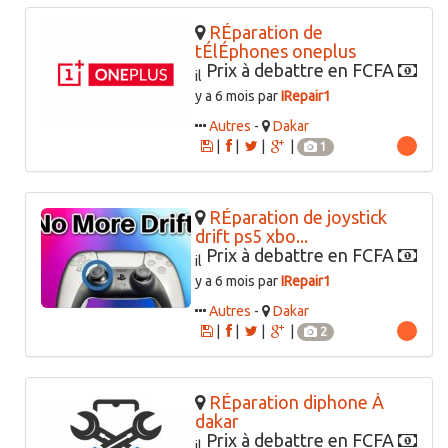
RÉparation de
tÉlÉphones oneplus
Prix à debattre en FCFA
il
y a 6 mois par
IRepair1
Autres
-
Dakar
|
|
|
|
1
RÉparation de joystick
drift ps5 xbo...
Prix à debattre en FCFA
il
y a 6 mois par
IRepair1
Autres
-
Dakar
|
|
|
|
2
RÉparation diphone À
dakar
Prix à debattre en FCFA
il