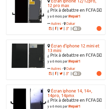
Écran iphone 12/12pro,
12 pro max
Prix à debattre en FCFA
il
y a 6 mois par
IRepair1
Autres
-
Dakar
|
|
|
|
2
Écran d'iphone 12 mini et
13 mini
Prix à debattre en FCFA
il
y a 6 mois par
IRepair1
Autres
-
Dakar
|
|
|
|
2
Écran iphone 14, 14+,
14pro, 14pmx
Prix à debattre en FCFA
il
y a 6 mois par
IRepair1