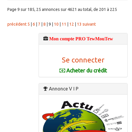
Page 9 sur 185, 25 annonces sur 4621 au total, de 201 à 225
précédent
5
|
6
|
7
|
8
|
9
|
10
|
11
|
12
|
13
suivant
Mon compte PRO TewMouTew
Se connecter
Acheter du crédit
Annonce V I P