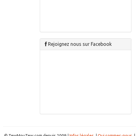
Rejoignez nous sur Facebook
© TewMouTew.com depuis 2009 |
Infos légales
|
Qui sommes-nous
|