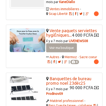
mois par
KaneDiallo
Ventes immobilieres
-
Sicap Liberté
|
|
|
Vente paquets serviettes
hygiÉniques...
4 000 FCFA
il y a 7 mois par
LIVENEWS08
Voir ma boutique
Autres
-
Mermoz - Sacre coeur
|
|
|
|
4
Banquettes de bureau
promo noel 23déc25
90 000 FCFA
il y a 7 mois par
ProdInov09
Matériel professionnel
-
Fass Gueule tapee - colobane
|