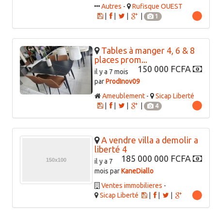
Autres
-
Rufisque OUEST
|
|
|
|
1
Tables à manger 4, 6 & 8
places prom...
150 000 FCFA
il y a 7 mois
par
ProdInov09
Ameublement
-
Sicap Liberté
|
|
|
|
4
A vendre villa a demolir a
liberté 4
185 000 000 FCFA
il y a 7
mois par
KaneDiallo
Ventes immobilieres
-
Sicap Liberté
|
|
|