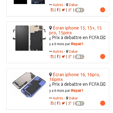
Autres
-
Dakar
|
|
|
|
2
Écran iphone 15, 15+, 15
pro, 15pmx
Prix à debattre en FCFA
il
y a 6 mois par
IRepair1
Autres
-
Dakar
|
|
|
|
2
Écran iphone 16, 16pro,
16pmx
Prix à debattre en FCFA
il
y a 6 mois par
IRepair1
Autres
-
Dakar
|
|
|
|
2