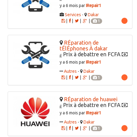
y a 6 mois par
IRepair1
Services
-
Dakar
|
|
|
|
1
RÉparation de
tÉlÉphones À dakar
Prix à debattre en FCFA
il
y a 6 mois par
IRepair1
Autres
-
Dakar
|
|
|
|
1
RÉparation de huawei
Prix à debattre en FCFA
il
y a 6 mois par
IRepair1
Autres
-
Dakar
|
|
|
|
1