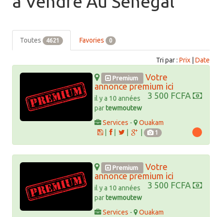
à Vendre Au Sénégal
Toutes
Favories
4621
0
Tri par :
Prix
|
Date
Votre
Premium
annonce premium ici
3 500 FCFA
il y a 10 années
par
tewmoutew
Services
-
Ouakam
|
|
|
|
1
Votre
Premium
annonce premium ici
3 500 FCFA
il y a 10 années
par
tewmoutew
Services
-
Ouakam