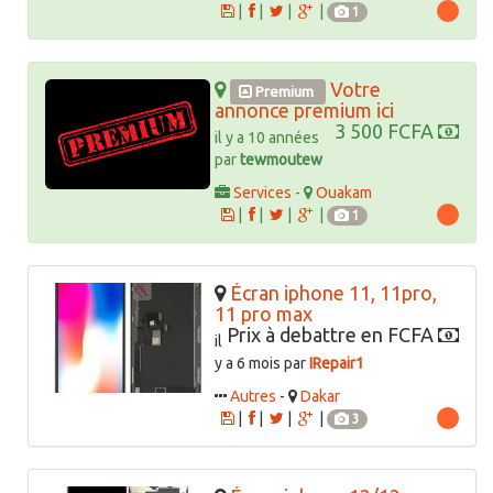
|
|
|
|
1
Votre
Premium
annonce premium ici
3 500 FCFA
il y a 10 années
par
tewmoutew
Services
-
Ouakam
|
|
|
|
1
Écran iphone 11, 11pro,
11 pro max
Prix à debattre en FCFA
il
y a 6 mois par
IRepair1
Autres
-
Dakar
|
|
|
|
3