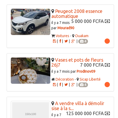
Peugeot 2008 essence
automatique
5 000 000 FCFA
il y a 7 mois
par
Mourad90
Voitures
-
Ouakam
|
|
|
|
4
Vases et pots de fleurs
26j7
7 000 FCFA
il y a 7 mois par
ProdInov09
Décoration
-
Sicap Liberté
|
|
|
|
4
A vendre villa à démolir
sise à la s...
125 000 000 FCFA
il y a 7