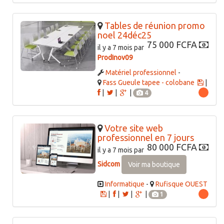
Tables de réunion promo
noel 24déc25
75 000 FCFA
il y a 7 mois par
ProdInov09
Matériel professionnel
-
Fass Gueule tapee - colobane
|
|
|
|
4
Votre site web
professionnel en 7 jours
80 000 FCFA
il y a 7 mois par
Sidcom
Voir ma boutique
Informatique
-
Rufisque OUEST
|
|
|
|
1