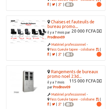
|
|
|
4
Chaises et fauteuils de
bureau promo...
20 000 FCFA
il y a 7 mois par
ProdInov09
Matériel professionnel
-
Fass Gueule tapee - colobane
|
|
|
|
4
Rangements de bureaux
promo noel 23d...
115 000 FCFA
il y a 7 mois
par
ProdInov09
Matériel professionnel
-
Fass Gueule tapee - colobane
|
|
|
|
4