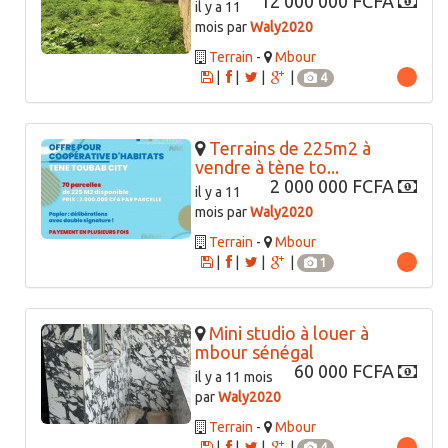
12 000 000 FCFA
il y a 11
mois par
Waly2020
Terrain
-
Mbour
|
|
|
|
4
Terrains de 225m2 à
vendre à tène to...
2 000 000 FCFA
il y a 11
mois par
Waly2020
Terrain
-
Mbour
|
|
|
|
1
Mini studio à louer à
mbour sénégal
60 000 FCFA
il y a 11 mois
par
Waly2020
Terrain
-
Mbour
|
|
|
|
4