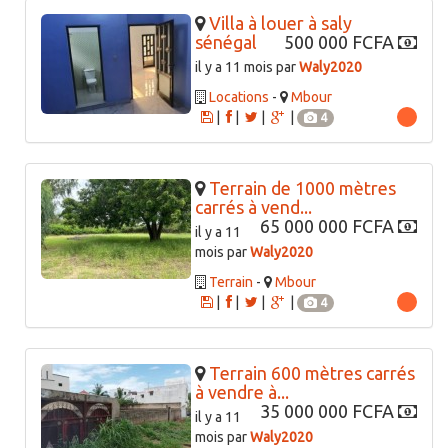
Villa à louer à saly
sénégal
500 000 FCFA
il y a 11 mois par
Waly2020
Locations
-
Mbour
|
|
|
|
4
Terrain de 1000 mètres
carrés à vend...
65 000 000 FCFA
il y a 11
mois par
Waly2020
Terrain
-
Mbour
|
|
|
|
4
Terrain 600 mètres carrés
à vendre à...
35 000 000 FCFA
il y a 11
mois par
Waly2020