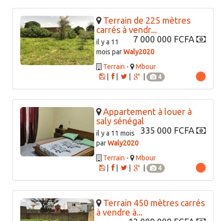
Terrain de 225 mètres
carrés à vendr...
7 000 000 FCFA
il y a 11
mois par
Waly2020
Terrain
-
Mbour
|
|
|
|
4
Appartement à louer à
saly sénégal
335 000 FCFA
il y a 11 mois
par
Waly2020
Terrain
-
Mbour
|
|
|
|
4
Terrain 450 mètres carrés
à vendre à...