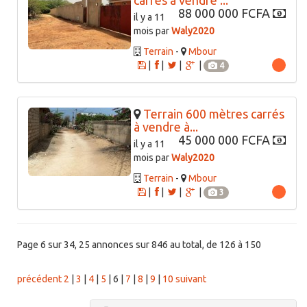
carrés à vendre ...
88 000 000 FCFA
il y a 11
mois par
Waly2020
Terrain
-
Mbour
|
|
|
|
4
Terrain 600 mètres carrés
à vendre à...
45 000 000 FCFA
il y a 11
mois par
Waly2020
Terrain
-
Mbour
|
|
|
|
3
Page 6 sur 34, 25 annonces sur 846 au total, de 126 à 150
précédent
2
|
3
|
4
|
5
|
6
|
7
|
8
|
9
|
10
suivant