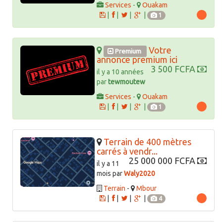
Services
-
Ouakam
|
|
|
|
1
Votre
Premium
annonce premium ici
3 500 FCFA
il y a 10 années
par
tewmoutew
Services
-
Ouakam
|
|
|
|
1
Terrain de 400 mètres
carrés à vendr...
25 000 000 FCFA
il y a 11
mois par
Waly2020
Terrain
-
Mbour
|
|
|
|
4