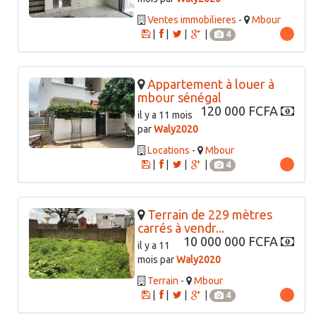
Ventes immobilieres
-
Mbour
|
|
|
|
4
Appartement à louer à
mbour sénégal
120 000 FCFA
il y a 11 mois
par
Waly2020
Locations
-
Mbour
|
|
|
|
4
Terrain de 229 mètres
carrés à vendr...
10 000 000 FCFA
il y a 11
mois par
Waly2020
Terrain
-
Mbour
|
|
|
|
4