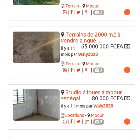
Terrain
-
Mbour
|
|
|
|
3
Terrains de 2000 m2 à
vendre à ngué...
65 000 000 FCFA
il y a 11
mois par
Waly2020
Terrain
-
Mbour
|
|
|
|
3
Studio à louer à mbour
sénégal
80 000 FCFA
il y a 11 mois par
Waly2020
Locations
-
Mbour
|
|
|
|
2