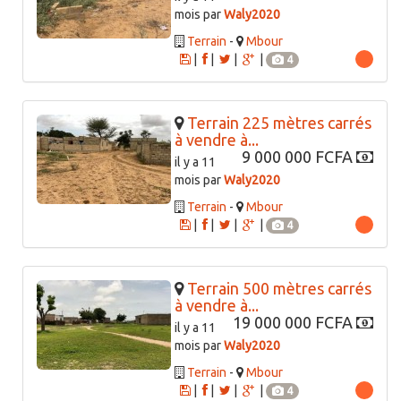
mois par
Waly2020
Terrain
-
Mbour
|
|
|
|
4
Terrain 225 mètres carrés
à vendre à...
9 000 000 FCFA
il y a 11
mois par
Waly2020
Terrain
-
Mbour
|
|
|
|
4
Terrain 500 mètres carrés
à vendre à...
19 000 000 FCFA
il y a 11
mois par
Waly2020
Terrain
-
Mbour
|
|
|
|
4