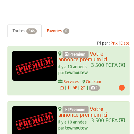
Toutes
Favories
846
0
Tri par :
Prix
|
Date
Votre
Premium
annonce premium ici
3 500 FCFA
il y a 10 années
par
tewmoutew
Services
-
Ouakam
|
|
|
|
1
Votre
Premium
annonce premium ici
3 500 FCFA
il y a 10 années
par
tewmoutew