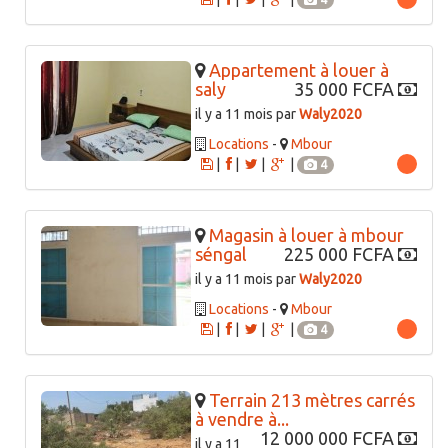
Appartement à louer à
saly
35 000 FCFA
il y a 11 mois par
Waly2020
Locations
-
Mbour
|
|
|
|
4
Magasin à louer à mbour
séngal
225 000 FCFA
il y a 11 mois par
Waly2020
Locations
-
Mbour
|
|
|
|
4
Terrain 213 mètres carrés
à vendre à...
12 000 000 FCFA
il y a 11