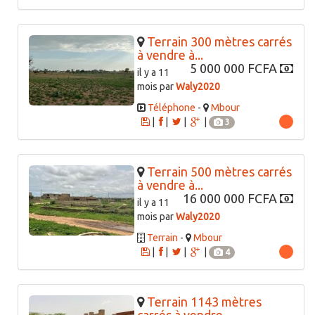
Terrain 300 mètres carrés
à vendre à...
5 000 000 FCFA
il y a 11
mois par
Waly2020
Téléphone
-
Mbour
|
|
|
|
3
Terrain 500 mètres carrés
à vendre à...
16 000 000 FCFA
il y a 11
mois par
Waly2020
Terrain
-
Mbour
|
|
|
|
4
Terrain 1143 mètres