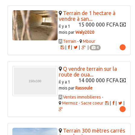
Terrain de 1 hectare à
vendre à san...
15 000 000 FCFA
il y a 1
mois par
Waly2020
Terrain
-
Mbour
|
|
|
|
4
Q vendre terrain sur la
route de oua...
14 000 000 FCFA
il y a 1
mois par
Rassoule
Ventes immobilieres
-
Mermoz - Sacre coeur
|
|
|
Terrain 300 mètres carrés