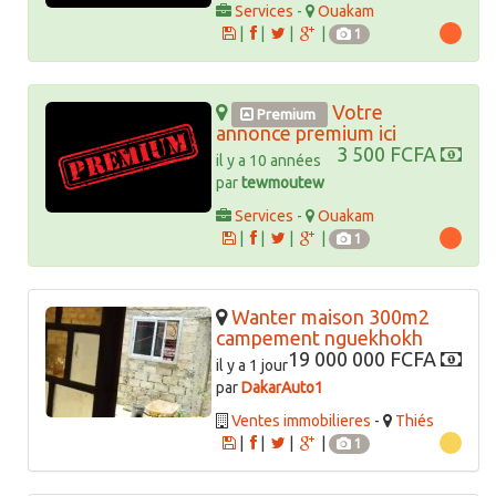
Services
-
Ouakam
|
|
|
|
1
Votre
Premium
annonce premium ici
3 500 FCFA
il y a 10 années
par
tewmoutew
Services
-
Ouakam
|
|
|
|
1
Wanter maison 300m2
campement nguekhokh
19 000 000 FCFA
il y a 1 jour
par
DakarAuto1
Ventes immobilieres
-
Thiés
|
|
|
|
1