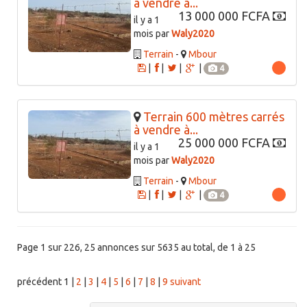
à vendre à...
13 000 000 FCFA
il y a 1
mois par
Waly2020
Terrain
-
Mbour
|
|
|
|
4
Terrain 600 mètres carrés
à vendre à...
25 000 000 FCFA
il y a 1
mois par
Waly2020
Terrain
-
Mbour
|
|
|
|
4
Page 1 sur 226, 25 annonces sur 5635 au total, de 1 à 25
précédent
1
|
2
|
3
|
4
|
5
|
6
|
7
|
8
|
9
suivant