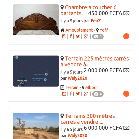
Chambre à coucher 6
battants
450 000 FCFA
il y a 5 jours par
FeuZ
Ameublement
-
Yoff
|
|
|
|
4
Terrain 225 mètres carrés
à vendre à...
2 000 000 FCFA
il y a 5 jours
par
Waly2020
Terrain
-
Mbour
|
|
|
|
4
Terrains 300 mètres
carrés à vendre ...
6 000 000 FCFA
il y a 5 jours
par
Waly2020