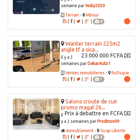
semaine par
Waly2020
Terrain
-
Mbour
|
|
|
|
4
Wanter terrain 225m2
angle tf a sica...
23 000 000 FCFA
il y a 2
semaines par
DakarAuto1
Ventes immobilieres
-
Rufisque
|
|
|
|
1
Salons croute de cuir
promo magal 26...
Prix à debattre en FCFA
il
y a 2 semaines par
ProdInov09
Ameublement
-
Sicap Liberté
|
|
|
|
4