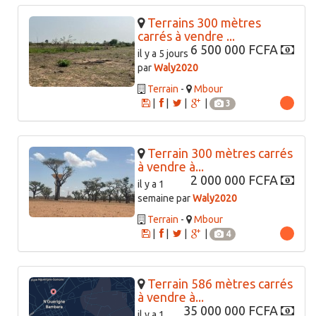
Terrains 300 mètres
carrés à vendre ...
6 500 000 FCFA
il y a 5 jours
par
Waly2020
Terrain
-
Mbour
|
|
|
|
3
Terrain 300 mètres carrés
à vendre à...
2 000 000 FCFA
il y a 1
semaine par
Waly2020
Terrain
-
Mbour
|
|
|
|
4
Terrain 586 mètres carrés
à vendre à...
35 000 000 FCFA
il y a 1