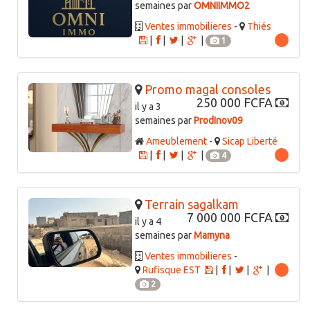
semaines par
OMNIIMMO2
Ventes immobilieres
-
Thiés
|
|
|
|
1
Promo magal consoles
250 000 FCFA
il y a 3
semaines par
ProdInov09
Ameublement
-
Sicap Liberté
|
|
|
|
4
Terrain sagalkam
7 000 000 FCFA
il y a 4
semaines par
Mamyna
Ventes immobilieres
-
Rufisque EST
|
|
|
|
2