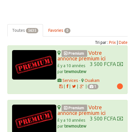
Toutes
Favories
5635
0
Tri par :
Prix
|
Date
Votre
Premium
annonce premium ici
3 500 FCFA
il y a 10 années
par
tewmoutew
Services
-
Ouakam
|
|
|
|
1
Votre
Premium
annonce premium ici
3 500 FCFA
il y a 10 années
par
tewmoutew