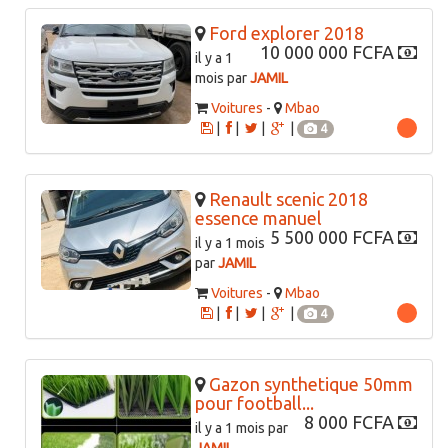
Ford explorer 2018
10 000 000 FCFA
il y a 1
mois par
JAMIL
Voitures
-
Mbao
|
|
|
|
4
Renault scenic 2018
essence manuel
5 500 000 FCFA
il y a 1 mois
par
JAMIL
Voitures
-
Mbao
|
|
|
|
4
Gazon synthetique 50mm
pour football...
8 000 FCFA
il y a 1 mois par