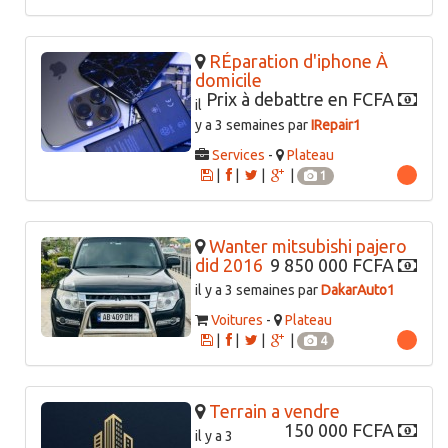
RÉparation d'iphone À
domicile
Prix à debattre en FCFA
il
y a 3 semaines par
IRepair1
Services
-
Plateau
|
|
|
|
1
Wanter mitsubishi pajero
did 2016
9 850 000 FCFA
il y a 3 semaines par
DakarAuto1
Voitures
-
Plateau
|
|
|
|
4
Terrain a vendre
150 000 FCFA
il y a 3