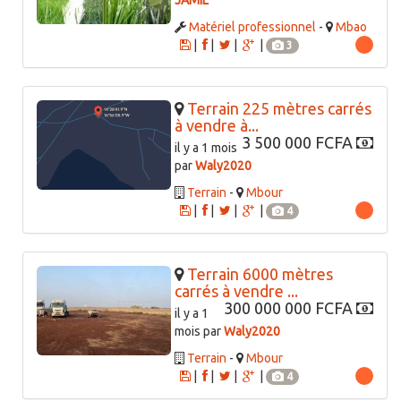
JAMIL
Matériel professionnel
-
Mbao
|
|
|
|
3
Terrain 225 mètres carrés
à vendre à...
3 500 000 FCFA
il y a 1 mois
par
Waly2020
Terrain
-
Mbour
|
|
|
|
4
Terrain 6000 mètres
carrés à vendre ...
300 000 000 FCFA
il y a 1
mois par
Waly2020
Terrain
-
Mbour
|
|
|
|
4