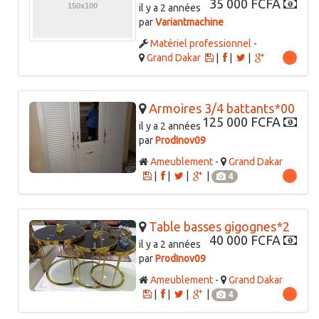
35 000 FCFA
il y a 2 années
par
Variantmachine
Matériel professionnel
-
Grand Dakar
|
|
|
Armoires 3/4 battants*00
125 000 FCFA
il y a 2 années
par
ProdInov09
Ameublement
-
Grand Dakar
|
|
|
|
4
Table basses gigognes*2
40 000 FCFA
il y a 2 années
par
ProdInov09
Ameublement
-
Grand Dakar
|
|
|
|
4