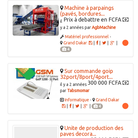
Machine à parpaings
(pavés, bordures...
Prix à debattre en FCFA
il
y a 2 années par
AgbMachine
Matériel professionnel
-
Grand Dakar
|
|
|
|
4
Sur commande goip
32port/8port/4port...
300 000 FCFA
il y a 2 années
par
Tabsmomar
Informatique
-
Grand Dakar
|
|
|
|
4
Unite de production des
paves decora...