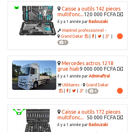
Caisse a outils 142 pieces
multifonc...
120 000 FCFA
il y a 1 année par
Badouzaki
Matériel professionnel
-
Grand Dakar
|
|
|
|
1
Mercedes actros 1218
grue hiab
9 000 000 FCFA
il y a 1 année par
Adminaftral
Utilitaires
-
Grand Dakar
|
|
|
|
4
Caisse a outils 172 pieces
multifonc...
50 000 FCFA
il y a 1 année par
Badouzaki