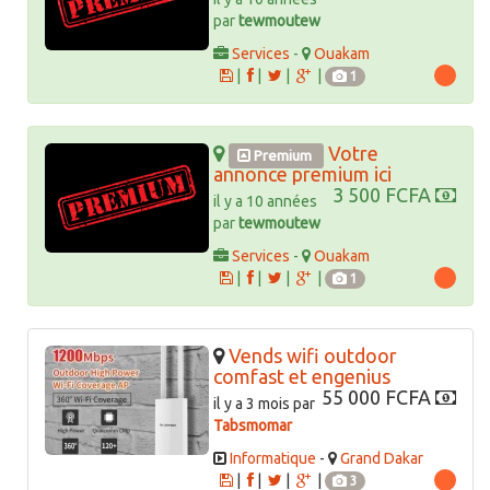
par
tewmoutew
Services
-
Ouakam
|
|
|
|
1
Votre
Premium
annonce premium ici
3 500 FCFA
il y a 10 années
par
tewmoutew
Services
-
Ouakam
|
|
|
|
1
Vends wifi outdoor
comfast et engenius
55 000 FCFA
il y a 3 mois par
Tabsmomar
Informatique
-
Grand Dakar
|
|
|
|
3