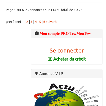
Page 1 sur 6, 25 annonces sur 134 au total, de 1 à 25
précédent
1
|
2
|
3
|
4
|
5
|
6
suivant
Mon compte PRO TewMouTew
Se connecter
Acheter du crédit
Annonce V I P