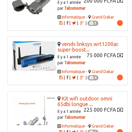
200 000 FCFA
il y a 1 année
par
Tabsmomar
Informatique
-
Grand Dakar
|
|
|
|
3
vends linksys wrt1200ac
super-boost...
75 000 FCFA
il y a 1 année
par
Tabsmomar
Informatique
-
Grand Dakar
|
|
|
|
4
Kit wifi outdoor omni
65dbi longue ...
225 000 FCFA
il y a 1 année
par
Tabsmomar
Informatique
-
Grand Dakar