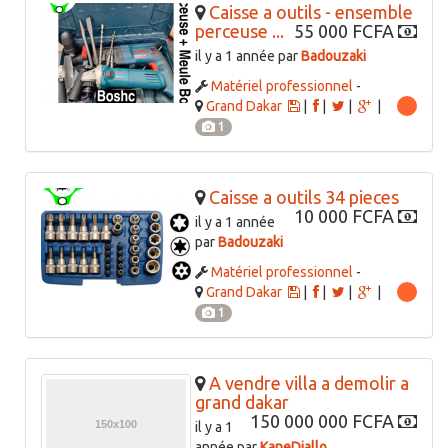
Caisse a outils - ensemble
perceuse ...
55 000 FCFA
il y a 1 année par
Badouzaki
Matériel professionnel
-
Grand Dakar
|
|
|
|
1
Caisse a outils 34 pieces
10 000 FCFA
il y a 1 année
par
Badouzaki
Matériel professionnel
-
Grand Dakar
|
|
|
|
1
A vendre villa a demolir a
grand dakar
150 000 000 FCFA
il y a 1
année par
KaneDiallo