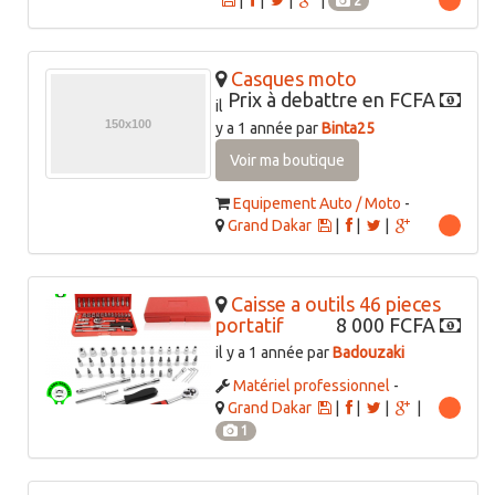
|
|
|
|
2
Casques moto
Prix à debattre en FCFA
il
y a 1 année par
Binta25
Voir ma boutique
Equipement Auto / Moto
-
Grand Dakar
|
|
|
Caisse a outils 46 pieces
portatif
8 000 FCFA
il y a 1 année par
Badouzaki
Matériel professionnel
-
Grand Dakar
|
|
|
|
1