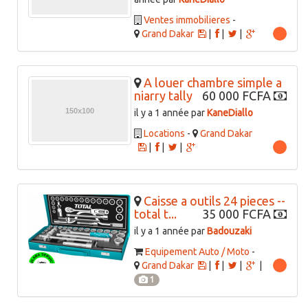
Ventes immobilieres
-
Grand Dakar
|
|
|
A louer chambre simple a
niarry tally
60 000 FCFA
il y a 1 année par
KaneDiallo
Locations
-
Grand Dakar
|
|
|
Caisse a outils 24 pieces --
total t...
35 000 FCFA
il y a 1 année par
Badouzaki
Equipement Auto / Moto
-
Grand Dakar
|
|
|
|
1