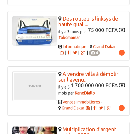
Des routeurs linksys de
haute quali...
75 000 FCFA
il y a 3 mois par
Tabsmomar
Informatique
-
Grand Dakar
|
|
|
|
4
A vendre villa à démolir
sur l avenu...
1 700 000 000 FCFA
il y a 5
mois par
KaneDiallo
Ventes immobilieres
-
Grand Dakar
|
|
|
Multiplication d'argent