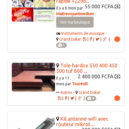
rapide +2296...
55 000 FCFA
il y a 6 mois par
Maitrevoyantmedium
Voir ma boutique
Instruments de musique
-
Grand Dakar
|
|
|
|
1
Tole hardox 550 400 450
500 tuf 600 ...
2 400 000 FCFA
il y a 11
mois par
Toureott
Autres
-
Grand Dakar
|
|
|
|
4
Kit antenne wifi avec
routeur mikrot...