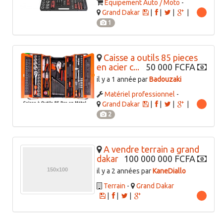
Equipement Auto / Moto
-
Grand Dakar
|
|
|
|
1
Caisse a outils 85 pieces
en acier c...
50 000 FCFA
il y a 1 année par
Badouzaki
Matériel professionnel
-
Grand Dakar
|
|
|
|
2
A vendre terrain a grand
dakar
100 000 000 FCFA
il y a 2 années par
KaneDiallo
Terrain
-
Grand Dakar
|
|
|