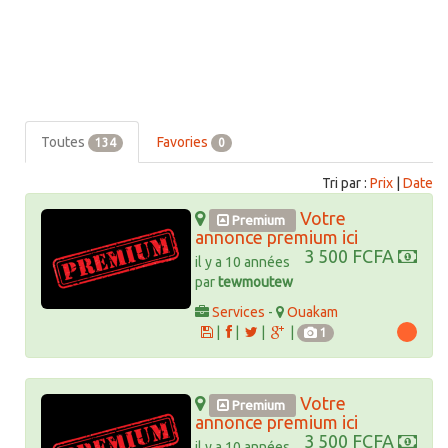
Toutes
Favories
134
0
Tri par :
Prix
|
Date
Votre
Premium
annonce premium ici
3 500 FCFA
il y a 10 années
par
tewmoutew
Services
-
Ouakam
|
|
|
|
1
Votre
Premium
annonce premium ici
3 500 FCFA
il y a 10 années