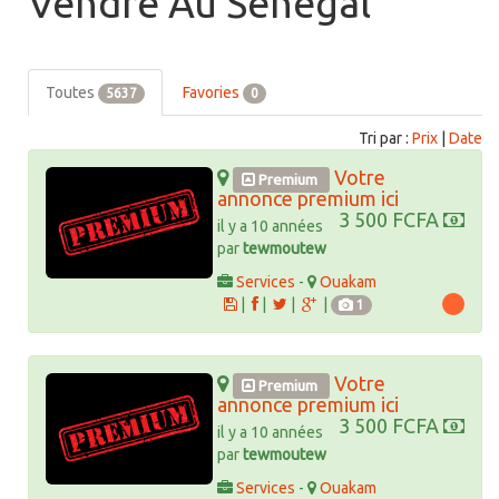
Vendre Au Sénégal
Toutes
Favories
5637
0
Tri par :
Prix
|
Date
Votre
Premium
annonce premium ici
3 500 FCFA
il y a 10 années
par
tewmoutew
Services
-
Ouakam
|
|
|
|
1
Votre
Premium
annonce premium ici
3 500 FCFA
il y a 10 années
par
tewmoutew
Services
-
Ouakam