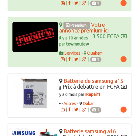
|
|
|
|
1
Votre
Premium
annonce premium ici
3 500 FCFA
il y a 10 années
par
tewmoutew
Services
-
Ouakam
|
|
|
|
1
Batterie de samsung a15
Prix à debattre en FCFA
il
y a 6 mois par
IRepair1
Autres
-
Dakar
|
|
|
|
1
Batterie samsung a16