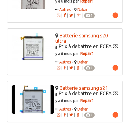
y a 6 mois par
IRepair1
Autres
-
Dakar
|
|
|
|
1
Batterie samsung s20
ultra
Prix à debattre en FCFA
il
y a 6 mois par
IRepair1
Autres
-
Dakar
|
|
|
|
1
Batterie samsung s21
Prix à debattre en FCFA
il
y a 6 mois par
IRepair1
Autres
-
Dakar
|
|
|
|
1