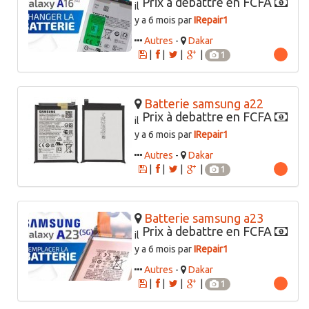
Prix à debattre en FCFA
il
y a 6 mois par
IRepair1
Autres
-
Dakar
|
|
|
|
1
Batterie samsung a22
Prix à debattre en FCFA
il
y a 6 mois par
IRepair1
Autres
-
Dakar
|
|
|
|
1
Batterie samsung a23
Prix à debattre en FCFA
il
y a 6 mois par
IRepair1
Autres
-
Dakar
|
|
|
|
1