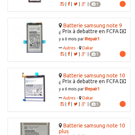
|
|
|
|
1
Batterie samsung note 9
Prix à debattre en FCFA
il
y a 6 mois par
IRepair1
Autres
-
Dakar
|
|
|
|
1
Batterie samsung note 10
Prix à debattre en FCFA
il
y a 6 mois par
IRepair1
Autres
-
Dakar
|
|
|
|
1
Batterie samsung note 10
plus