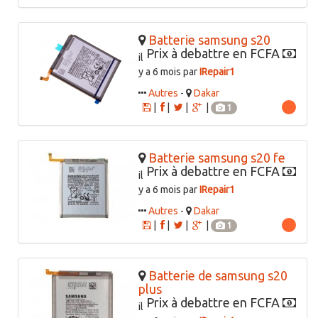
Batterie samsung s20
Prix à debattre en FCFA
il
y a 6 mois par
IRepair1
Autres
-
Dakar
|
|
|
|
1
Batterie samsung s20 fe
Prix à debattre en FCFA
il
y a 6 mois par
IRepair1
Autres
-
Dakar
|
|
|
|
1
Batterie de samsung s20
plus
Prix à debattre en FCFA
il