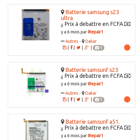
Batterie samsung s23
ultra
Prix à debattre en FCFA
il
y a 6 mois par
IRepair1
Autres
-
Dakar
|
|
|
|
1
Batterie samsunf s23
Prix à debattre en FCFA
il
y a 6 mois par
IRepair1
Autres
-
Dakar
|
|
|
|
1
Batterie samsunf a51.
Prix à debattre en FCFA
il
y a 6 mois par
IRepair1