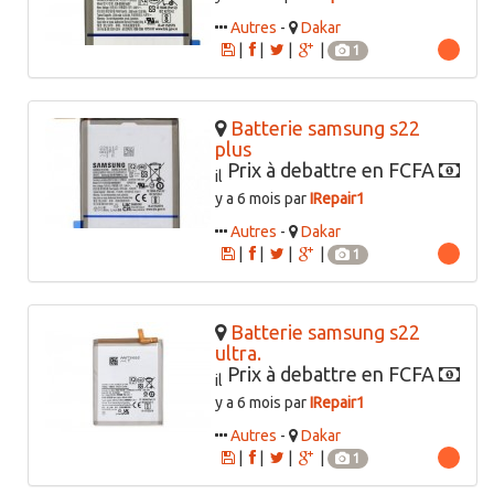
Autres
-
Dakar
|
|
|
|
1
Batterie samsung s22
plus
Prix à debattre en FCFA
il
y a 6 mois par
IRepair1
Autres
-
Dakar
|
|
|
|
1
Batterie samsung s22
ultra.
Prix à debattre en FCFA
il
y a 6 mois par
IRepair1
Autres
-
Dakar
|
|
|
|
1